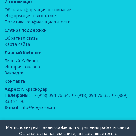
Информация
Общая информация о компании
Информация о доставке
Политика конфиденциальности
Служба поддержки
Обратная связь
Карта сайта
Личный Кабинет
Личный Кабинет
История заказов
Закладки
Контакты
Адрес:
г. Краснодар
Телефоны:
+7 (918) 094-76-34
,
+7 (918) 094-76-35
,
+7 (989)
833-81-76
E-mail:
info@elegiaros.ru
ООО "Новелла"
© 2026
Мы используем файлы cookie для улучшения работы сайта.
Вся информация, содержащаяся на данном сайте, является интеллектуальной
Оставаясь на нашем сайте, вы соглашаетесь с
собственностью компании ООО "Элегия-РОС" и защищена законом РФ об