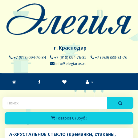
г. Краснодар
+7 (918) 094-76-34
+7 (918) 094-76-35
+7 (989) 833-81-76
info@elegiaros.ru
Товаров 0 (0руб.)
A-ХРУСТАЛЬНОЕ СТЕКЛО (креманки, стаканы,