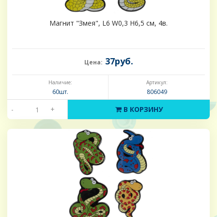
Магнит "Змея", L6 W0,3 H6,5 см, 4в.
37руб.
Цена:
Наличие:
Артикул:
60шт.
806049
-
+
В КОРЗИНУ