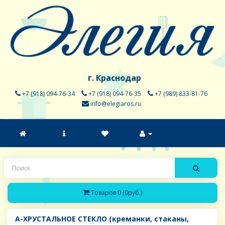
г. Краснодар
+7 (918) 094-76-34
+7 (918) 094-76-35
+7 (989) 833-81-76
info@elegiaros.ru
Товаров 0 (0руб.)
A-ХРУСТАЛЬНОЕ СТЕКЛО (креманки, стаканы,