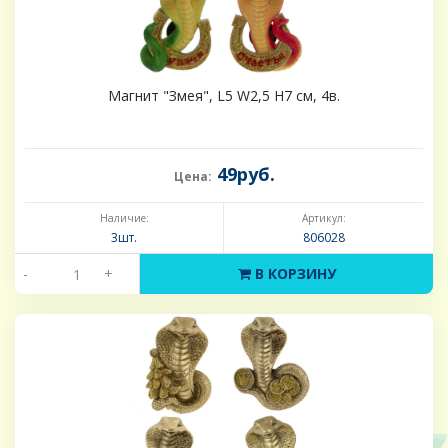
Магнит "Змея", L5 W2,5 H7 см, 4в.
49руб.
Цена:
Наличие:
Артикул:
3шт.
806028
-
+
В КОРЗИНУ