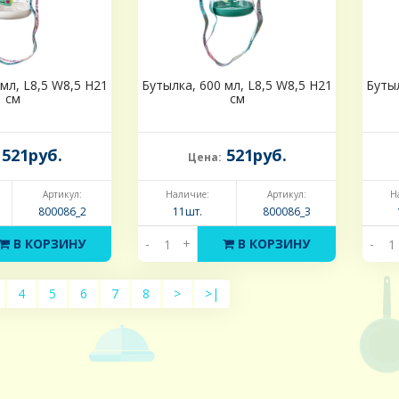
мл, L8,5 W8,5 H21
Бутылка, 600 мл, L8,5 W8,5 H21
Бутыл
см
см
521руб.
521руб.
Цена:
Артикул:
Наличие:
Артикул:
Н
800086_2
11шт.
800086_3
В КОРЗИНУ
-
+
В КОРЗИНУ
-
4
5
6
7
8
>
>|