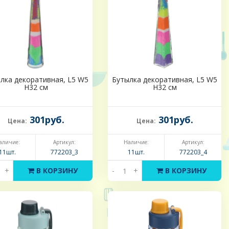
лка декоративная, L5 W5
Бутылка декоративная, L5 W5
H32 см
H32 см
301руб.
301руб.
Цена:
Цена:
аличие:
Артикул:
Наличие:
Артикул:
11шт.
772203_3
11шт.
772203_4
+
В КОРЗИНУ
-
+
В КОРЗИНУ