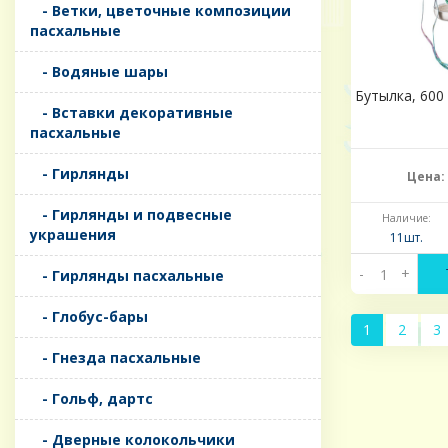
- Ветки, цветочные композиции
пасхальные
- Водяные шары
Бутылка, 600 
- Вставки декоративные
пасхальные
- Гирлянды
Цена:
- Гирлянды и подвесные
Наличие:
украшения
11шт.
-
+
- Гирлянды пасхальные
- Глобус-бары
1
2
3
- Гнезда пасхальные
- Гольф, дартс
- Дверные колокольчики