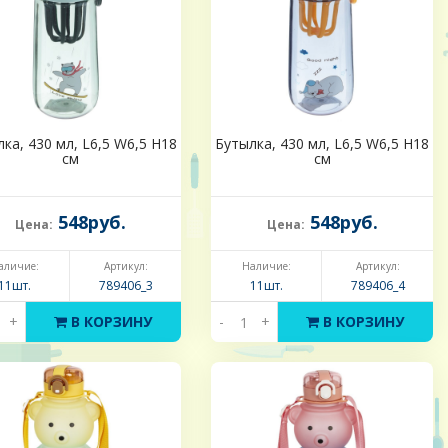
ка, 430 мл, L6,5 W6,5 H18
Бутылка, 430 мл, L6,5 W6,5 H18
см
см
548руб.
548руб.
Цена:
Цена:
аличие:
Артикул:
Наличие:
Артикул:
11шт.
789406_3
11шт.
789406_4
+
В КОРЗИНУ
-
+
В КОРЗИНУ