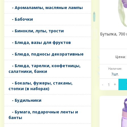
- Аромалампы, масляные лампы
- Бабочки
- Бинокли, лупы, трости
Бутылка, 700 
- Блюда, вазы для фруктов
- Блюда, подносы декоративные
Цена:
- Блюда, тарелки, конфетницы,
Наличие:
салатники, банки
7шт.
- Бокалы, фужеры, стаканы,
-
+
стопки (в наборах)
- Будильники
- Бумага, подарочные ленты и
банты