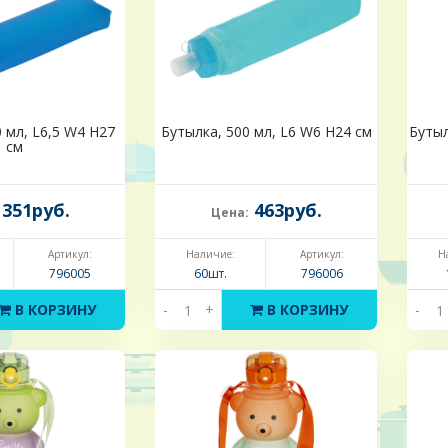
 мл, L6,5 W4 H27
Бутылка, 500 мл, L6 W6 H24 см
Бутыл
см
351руб.
463руб.
Цена:
Артикул:
Наличие:
Артикул:
Н
796005
60шт.
796006
В КОРЗИНУ
-
+
В КОРЗИНУ
-