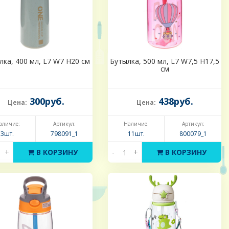
лка, 400 мл, L7 W7 H20 см
Бутылка, 500 мл, L7 W7,5 H17,5
см
300руб.
438руб.
Цена:
Цена:
аличие:
Артикул:
Наличие:
Артикул:
3шт.
798091_1
11шт.
800079_1
+
В КОРЗИНУ
-
+
В КОРЗИНУ