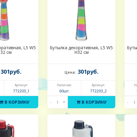
оративная, L5 W5
Бутылка декоративная, L5 W5
Буты
32 см
H32 см
301руб.
301руб.
Цена:
Артикул:
Наличие:
Артикул:
Н
772203_1
60шт.
772203_2
В КОРЗИНУ
-
+
В КОРЗИНУ
-