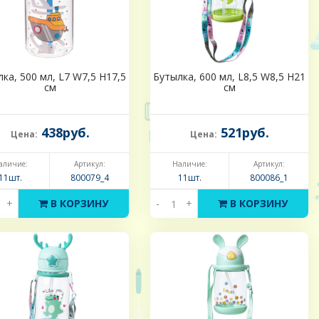
ка, 500 мл, L7 W7,5 H17,5
Бутылка, 600 мл, L8,5 W8,5 H21
см
см
438руб.
521руб.
Цена:
Цена:
аличие:
Артикул:
Наличие:
Артикул:
11шт.
800079_4
11шт.
800086_1
+
В КОРЗИНУ
-
+
В КОРЗИНУ