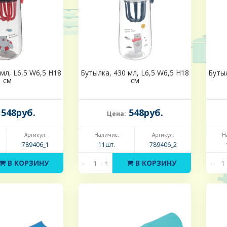
мл, L6,5 W6,5 H18
Бутылка, 430 мл, L6,5 W6,5 H18
Бутыл
см
см
548руб.
548руб.
Цена:
Артикул:
Наличие:
Артикул:
Н
789406_1
11шт.
789406_2
В КОРЗИНУ
-
+
В КОРЗИНУ
-