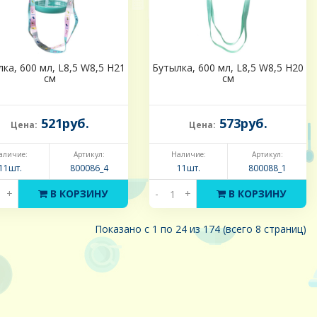
ка, 600 мл, L8,5 W8,5 H21
Бутылка, 600 мл, L8,5 W8,5 H20
см
см
521руб.
573руб.
Цена:
Цена:
аличие:
Артикул:
Наличие:
Артикул:
11шт.
800086_4
11шт.
800088_1
+
В КОРЗИНУ
-
+
В КОРЗИНУ
Показано с 1 по 24 из 174 (всего 8 страниц)