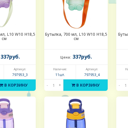
мл, L10 W10 H18,5
Бутылка, 700 мл, L10 W10 H18,5
Буты
см
см
337руб.
337руб.
Цена:
Артикул:
Наличие:
Артикул:
Н
797953_3
11шт.
797953_4
В КОРЗИНУ
-
+
В КОРЗИНУ
-