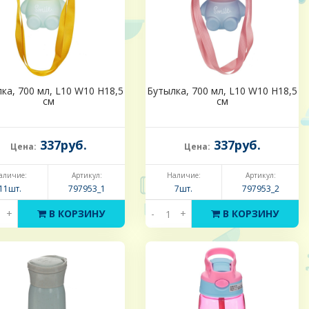
ка, 700 мл, L10 W10 H18,5
Бутылка, 700 мл, L10 W10 H18,5
см
см
337руб.
337руб.
Цена:
Цена:
аличие:
Артикул:
Наличие:
Артикул:
11шт.
797953_1
7шт.
797953_2
+
В КОРЗИНУ
-
+
В КОРЗИНУ