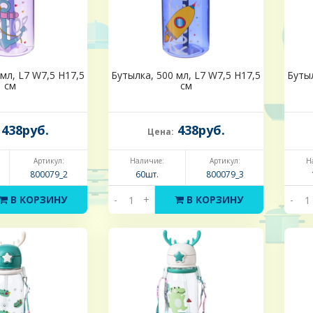
мл, L7 W7,5 H17,5
Бутылка, 500 мл, L7 W7,5 H17,5
Бутыл
см
см
438руб.
438руб.
Цена:
Артикул:
Наличие:
Артикул:
Н
800079_2
60шт.
800079_3
В КОРЗИНУ
-
+
В КОРЗИНУ
-