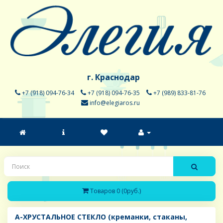
г. Краснодар
+7 (918) 094-76-34
+7 (918) 094-76-35
+7 (989) 833-81-76
info@elegiaros.ru
Товаров 0 (0руб.)
A-ХРУСТАЛЬНОЕ СТЕКЛО (креманки, стаканы,