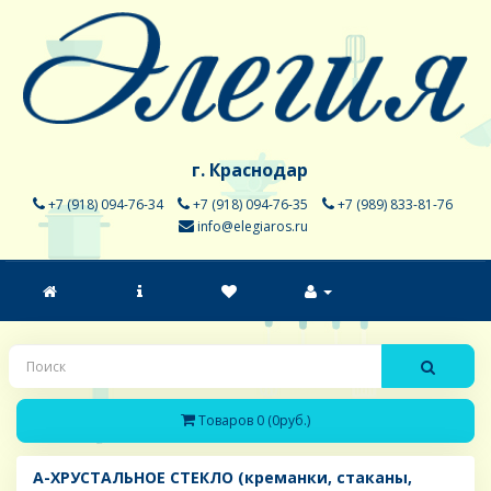
г. Краснодар
+7 (918) 094-76-34
+7 (918) 094-76-35
+7 (989) 833-81-76
info@elegiaros.ru
Товаров 0 (0руб.)
A-ХРУСТАЛЬНОЕ СТЕКЛО (креманки, стаканы,