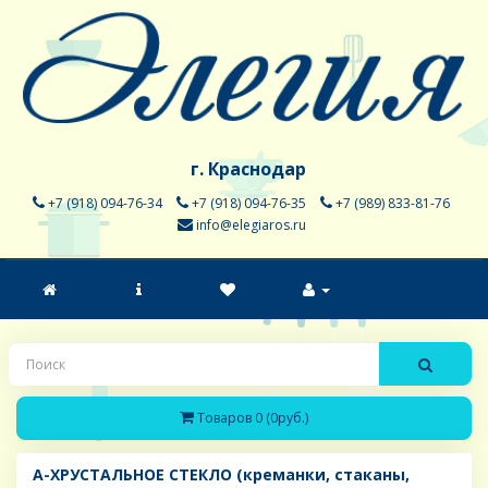
г. Краснодар
+7 (918) 094-76-34
+7 (918) 094-76-35
+7 (989) 833-81-76
info@elegiaros.ru
Товаров 0 (0руб.)
A-ХРУСТАЛЬНОЕ СТЕКЛО (креманки, стаканы,