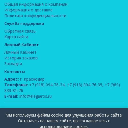
Общая информация о компании
Информация о доставке
Политика конфиденциальности
Служба поддержки
Обратная связь
Карта сайта
Личный Кабинет
Личный Кабинет
История заказов
Закладки
Контакты
Адрес:
г. Краснодар
Телефоны:
+7 (918) 094-76-34
,
+7 (918) 094-76-35
,
+7 (989)
833-81-76
E-mail:
info@elegiaros.ru
ООО "Новелла"
© 2026
Мы используем файлы cookie для улучшения работы сайта.
Вся информация, содержащаяся на данном сайте, является интеллектуальной
Оставаясь на нашем сайте, вы соглашаетесь с
собственностью компании ООО "Элегия-РОС" и защищена законом РФ об
использованием cookies.
авторском праве. Публикация и использование любых материалов допускается