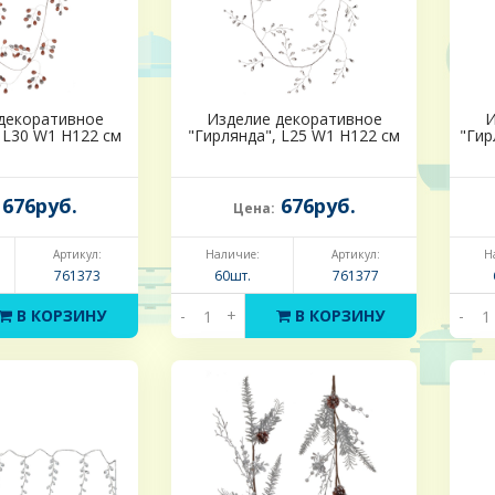
декоративное
Изделие декоративное
И
 L30 W1 H122 см
"Гирлянда", L25 W1 H122 см
"Гир
676руб.
676руб.
Цена:
Артикул:
Наличие:
Артикул:
Н
761373
60шт.
761377
В КОРЗИНУ
-
+
В КОРЗИНУ
-