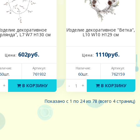
зделие декоративное
Изделие декоративное "Ветка",
ирлянда", L7 W7 H130 см
L10 W10 H129 см
602руб.
1110руб.
Цена:
Цена:
аличие:
Артикул:
Наличие:
Артикул:
60шт.
761932
60шт.
762159
+
В КОРЗИНУ
-
+
В КОРЗИНУ
Показано с 1 по 24 из 78 (всего 4 страниц)