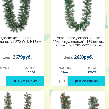
зделие декоративное
Украшение декоративное
лянда", L270 W18 H18 см
"Гирлянда еловая", 180 веток,
20 шишек, L285 W32 H32 см
3679руб.
2630руб.
Цена:
Цена:
аличие:
Артикул:
Наличие:
Артикул:
11шт.
37906
11шт.
37907
+
В КОРЗИНУ
-
+
В КОРЗИНУ