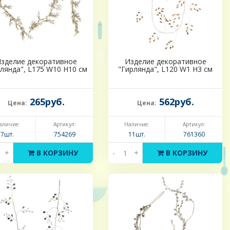
зделие декоративное
Изделие декоративное
лянда", L175 W10 H10 см
"Гирлянда", L120 W1 H3 см
265руб.
562руб.
Цена:
Цена:
аличие:
Артикул:
Наличие:
Артикул:
7шт.
754269
11шт.
761360
+
В КОРЗИНУ
-
+
В КОРЗИНУ