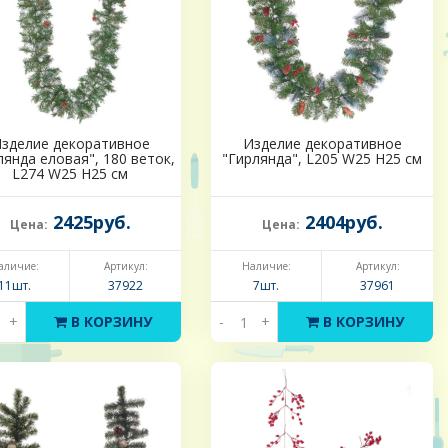
зделие декоративное
Изделие декоративное
лянда еловая", 180 веток,
"Гирлянда", L205 W25 H25 см
L274 W25 H25 см
2425руб.
2404руб.
Цена:
Цена:
аличие:
Артикул:
Наличие:
Артикул:
11шт.
37922
7шт.
37961
+
В КОРЗИНУ
-
+
В КОРЗИНУ