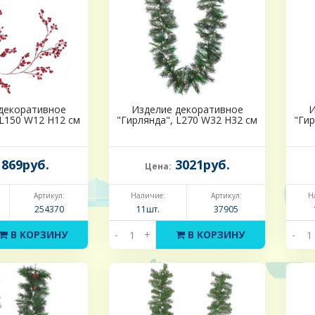
декоративное
Изделие декоративное
И
 L150 W12 H12 см
"Гирлянда", L270 W32 H32 см
"Гир
869руб.
3021руб.
Цена:
Артикул:
Наличие:
Артикул:
Н
254370
11шт.
37905
В КОРЗИНУ
-
+
В КОРЗИНУ
-