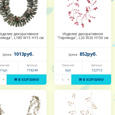
зделие декоративное
Изделие декоративное
лянда", L180 W15 H15 см
"Гирлянда", L20 W20 H150 см
1013руб.
852руб.
Цена:
Цена:
аличие:
Артикул:
Наличие:
Артикул:
11шт.
718249
3шт.
722712
+
В КОРЗИНУ
-
+
В КОРЗИНУ