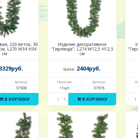
ая, 220 веток, 30
Изделие декоративное
И
см, L270 W34 H34
"Гирлянда", L274 W12,5 H12,5
"Гир
см
см
3329руб.
2404руб.
Цена:
Артикул:
Наличие:
Артикул:
Н
37908
11шт.
37918
В КОРЗИНУ
-
+
В КОРЗИНУ
-