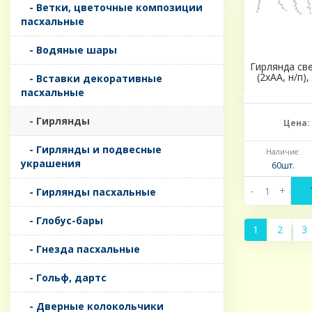
- Ветки, цветочные композиции
пасхальные
- Водяные шары
Гирлянда св
(2хАА, н/п)
- Вставки декоративные
пасхальные
- Гирлянды
Цена:
- Гирлянды и подвесные
Наличие:
украшения
60шт.
-
+
- Гирлянды пасхальные
- Глобус-бары
1
2
3
- Гнезда пасхальные
- Гольф, дартс
- Дверные колокольчики