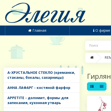
Главная
О фирме
REM
A-ХРУСТАЛЬНОЕ СТЕКЛО (креманки,
Гирля
стаканы, бокалы, сахарницы)
AHHA ЛАФАРГ - костяной фарфор
APPETITE - доломит, формы для
запекания, кухонная утварь