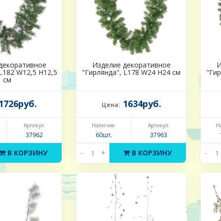
декоративное
Изделие декоративное
И
L182 W12,5 H12,5
"Гирлянда", L178 W24 H24 см
"Гир
см
1726руб.
1634руб.
Цена:
Артикул:
Наличие:
Артикул:
Н
37962
60шт.
37963
В КОРЗИНУ
-
+
В КОРЗИНУ
-