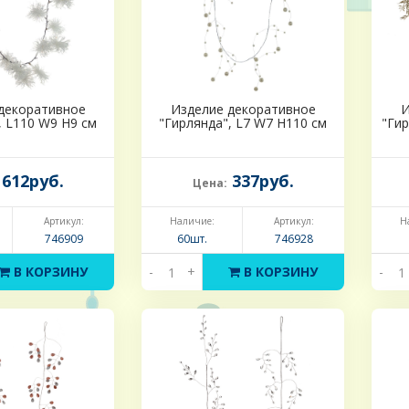
декоративное
Изделие декоративное
И
, L110 W9 H9 см
"Гирлянда", L7 W7 H110 см
"Гир
612руб.
337руб.
Цена:
Артикул:
Наличие:
Артикул:
Н
746909
60шт.
746928
В КОРЗИНУ
-
+
В КОРЗИНУ
-