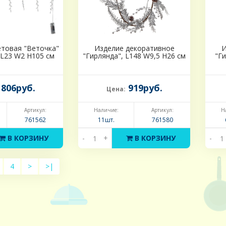
етовая "Веточка"
Изделие декоративное
И
, L23 W2 H105 см
"Гирлянда", L148 W9,5 H26 см
"Г
806руб.
919руб.
Цена:
Артикул:
Наличие:
Артикул:
Н
761562
11шт.
761580
В КОРЗИНУ
-
+
В КОРЗИНУ
-
4
>
>|