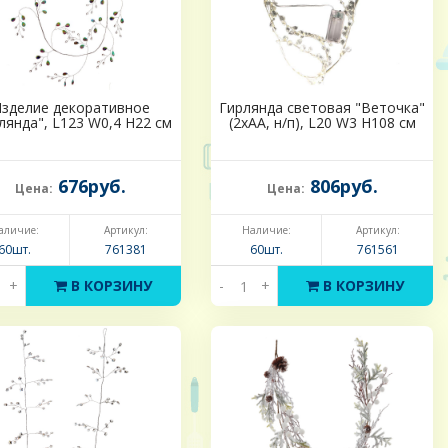
зделие декоративное
Гирлянда световая "Веточка"
лянда", L123 W0,4 H22 см
(2хАА, н/п), L20 W3 H108 см
676руб.
806руб.
Цена:
Цена:
аличие:
Артикул:
Наличие:
Артикул:
60шт.
761381
60шт.
761561
+
В КОРЗИНУ
-
+
В КОРЗИНУ