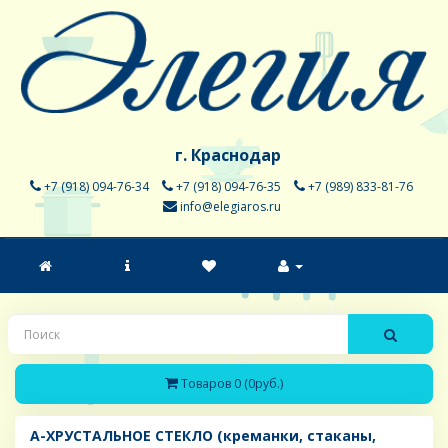
г. Краснодар
+7 (918) 094-76-34
+7 (918) 094-76-35
+7 (989) 833-81-76
info@elegiaros.ru
Товаров 0 (0руб.)
A-ХРУСТАЛЬНОЕ СТЕКЛО (креманки, стаканы,