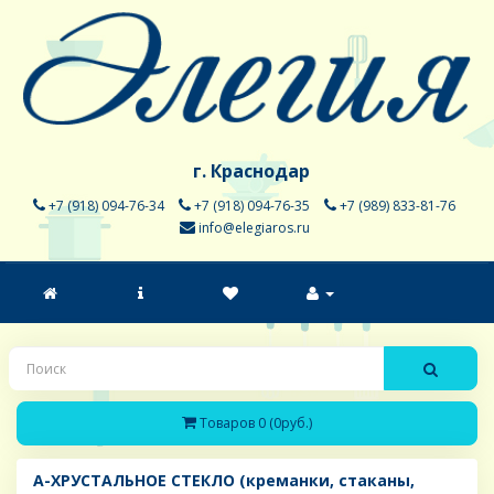
г. Краснодар
+7 (918) 094-76-34
+7 (918) 094-76-35
+7 (989) 833-81-76
info@elegiaros.ru
Товаров 0 (0руб.)
A-ХРУСТАЛЬНОЕ СТЕКЛО (креманки, стаканы,