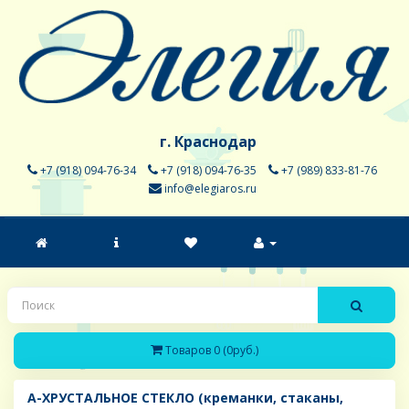
г. Краснодар
+7 (918) 094-76-34
+7 (918) 094-76-35
+7 (989) 833-81-76
info@elegiaros.ru
Товаров 0 (0руб.)
A-ХРУСТАЛЬНОЕ СТЕКЛО (креманки, стаканы,