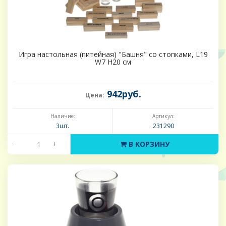
Игра настольная (питейная) "Башня" со стопками, L19
W7 H20 см
942руб.
Цена:
Наличие:
Артикул:
3шт.
231290
-
+
В КОРЗИНУ