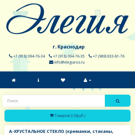
г. Краснодар
+7 (918) 094-76-34
+7 (918) 094-76-35
+7 (989) 833-81-76
info@elegiaros.ru
Товаров 0 (0руб.)
A-ХРУСТАЛЬНОЕ СТЕКЛО (креманки, стаканы,