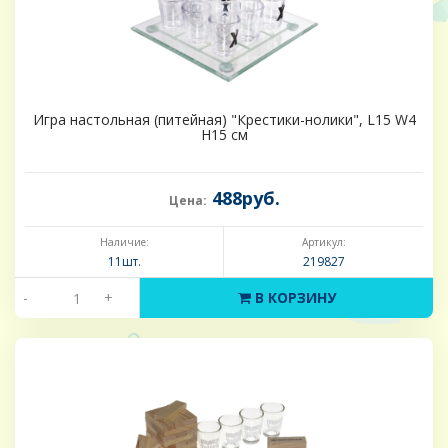
Игра настольная (питейная) "Крестики-нолики", L15 W4
H15 см
488руб.
Цена:
Наличие:
Артикул:
11шт.
219827
-
+
В КОРЗИНУ