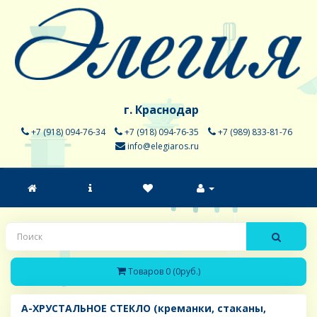
г. Краснодар
+7 (918) 094-76-34
+7 (918) 094-76-35
+7 (989) 833-81-76
info@elegiaros.ru
Товаров 0 (0руб.)
A-ХРУСТАЛЬНОЕ СТЕКЛО (креманки, стаканы,