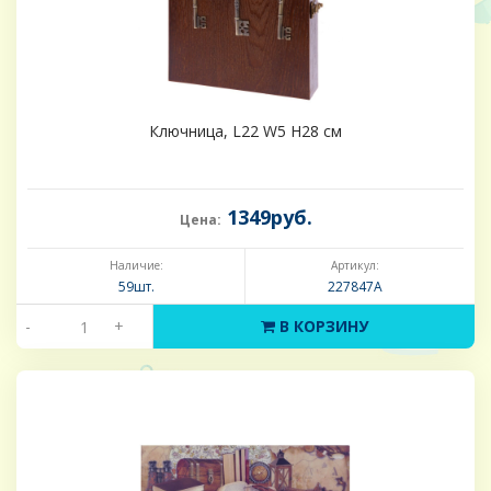
Ключница, L22 W5 H28 см
1349руб.
Цена:
Наличие:
Артикул:
59шт.
227847А
-
+
В КОРЗИНУ