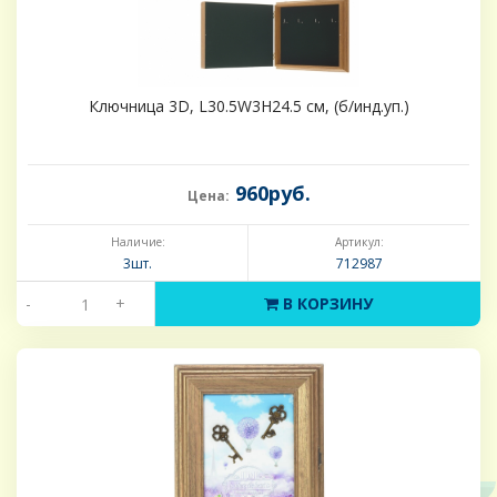
Ключница 3D, L30.5W3H24.5 см, (б/инд.уп.)
960руб.
Цена:
Наличие:
Артикул:
3шт.
712987
-
+
В КОРЗИНУ