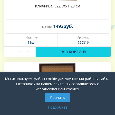
Ключница, L22 W5 H28 см
1493руб.
Цена:
Наличие:
Артикул:
11шт.
726816
-
+
В КОРЗИНУ
Мы используем файлы cookie для улучшения работы сайта.
Оставаясь на нашем сайте, вы соглашаетесь с
использованием cookies.
Принять
Подробнее