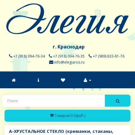
г. Краснодар
+7 (918) 094-76-34
+7 (918) 094-76-35
+7 (989) 833-81-76
info@elegiaros.ru
Товаров 0 (0руб.)
A-ХРУСТАЛЬНОЕ СТЕКЛО (креманки, стаканы,