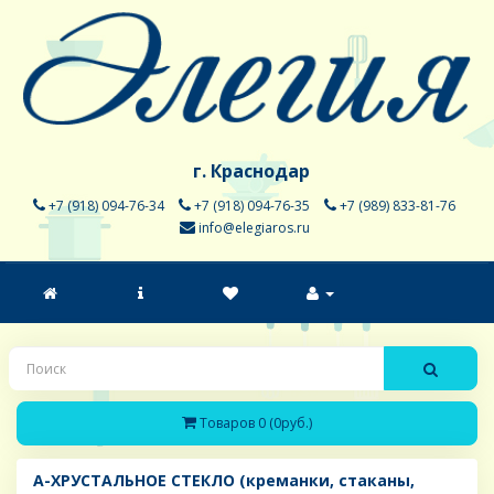
г. Краснодар
+7 (918) 094-76-34
+7 (918) 094-76-35
+7 (989) 833-81-76
info@elegiaros.ru
Товаров 0 (0руб.)
A-ХРУСТАЛЬНОЕ СТЕКЛО (креманки, стаканы,