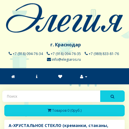
г. Краснодар
+7 (918) 094-76-34
+7 (918) 094-76-35
+7 (989) 833-81-76
info@elegiaros.ru
Товаров 0 (0руб.)
A-ХРУСТАЛЬНОЕ СТЕКЛО (креманки, стаканы,