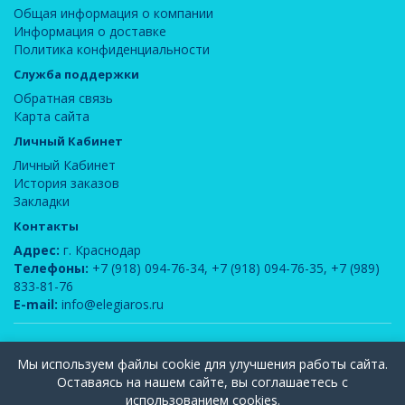
Общая информация о компании
Информация о доставке
Политика конфиденциальности
Служба поддержки
Обратная связь
Карта сайта
Личный Кабинет
Личный Кабинет
История заказов
Закладки
Контакты
Адрес:
г. Краснодар
Телефоны:
+7 (918) 094-76-34
,
+7 (918) 094-76-35
,
+7 (989)
833-81-76
E-mail:
info@elegiaros.ru
ООО "Новелла"
© 2026
Мы используем файлы cookie для улучшения работы сайта.
Вся информация, содержащаяся на данном сайте, является интеллектуальной
Оставаясь на нашем сайте, вы соглашаетесь с
собственностью компании ООО "Элегия-РОС" и защищена законом РФ об
использованием cookies.
авторском праве. Публикация и использование любых материалов допускается