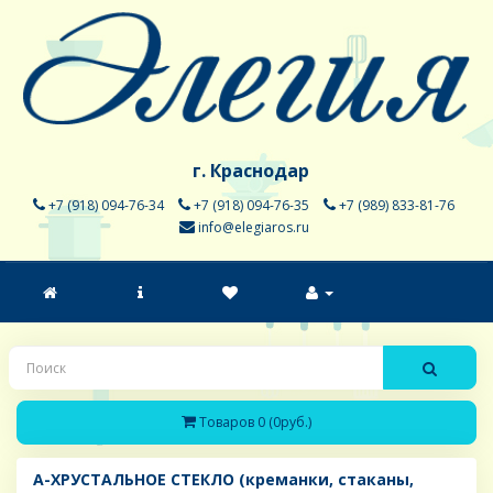
г. Краснодар
+7 (918) 094-76-34
+7 (918) 094-76-35
+7 (989) 833-81-76
info@elegiaros.ru
Товаров 0 (0руб.)
A-ХРУСТАЛЬНОЕ СТЕКЛО (креманки, стаканы,