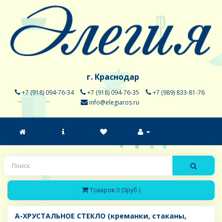
г. Краснодар
+7 (918) 094-76-34
+7 (918) 094-76-35
+7 (989) 833-81-76
info@elegiaros.ru
Товаров 0 (0руб.)
A-ХРУСТАЛЬНОЕ СТЕКЛО (креманки, стаканы,