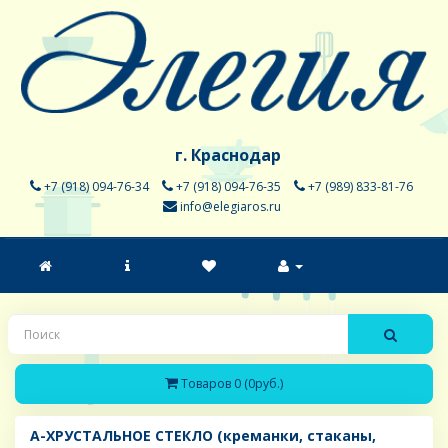
г. Краснодар
+7 (918) 094-76-34
+7 (918) 094-76-35
+7 (989) 833-81-76
info@elegiaros.ru
Товаров 0 (0руб.)
A-ХРУСТАЛЬНОЕ СТЕКЛО (креманки, стаканы,