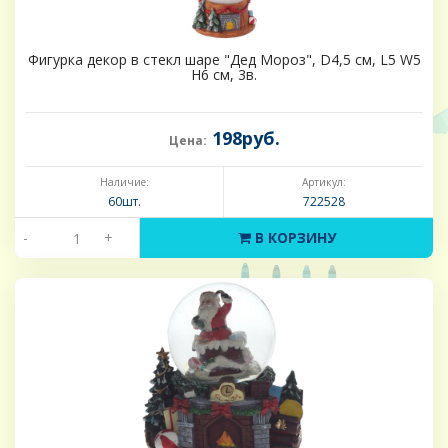
Фигурка декор в стекл шаре "Дед Мороз", D4,5 см, L5 W5
H6 см, 3в.
198руб.
Цена:
Наличие:
Артикул:
60шт.
722528
-
+
В КОРЗИНУ