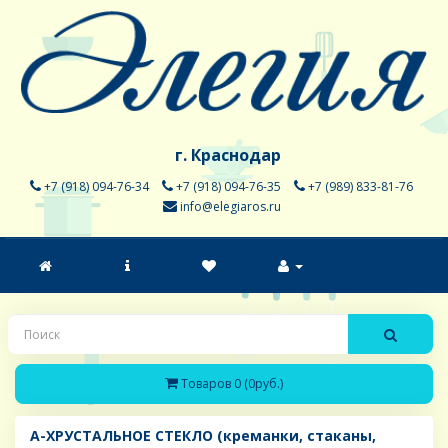
г. Краснодар
+7 (918) 094-76-34
+7 (918) 094-76-35
+7 (989) 833-81-76
info@elegiaros.ru
Товаров 0 (0руб.)
A-ХРУСТАЛЬНОЕ СТЕКЛО (креманки, стаканы,