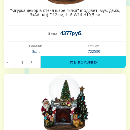
Фигурка декор в стекл шаре "Елка" (подсвет, муз, движ,
3хАА н/п) D12 см, L16 W14 H19,5 см
4377руб.
Цена:
Наличие:
Артикул:
3шт.
722539
-
+
В КОРЗИНУ