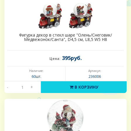
Фигурка декор в стекл шаре "Олень/Снеговик/
Медвежонок/Санта", D4,5 см, L8,5 W5 H8
395руб.
Цена:
Наличие:
Артикул:
60шт.
236006
-
+
В КОРЗИНУ