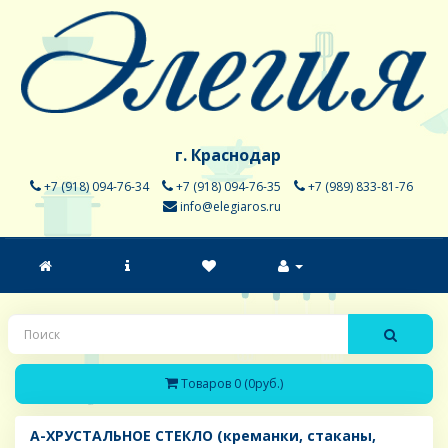
г. Краснодар
+7 (918) 094-76-34
+7 (918) 094-76-35
+7 (989) 833-81-76
info@elegiaros.ru
Товаров 0 (0руб.)
A-ХРУСТАЛЬНОЕ СТЕКЛО (креманки, стаканы,