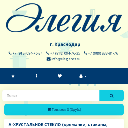
г. Краснодар
+7 (918) 094-76-34
+7 (918) 094-76-35
+7 (989) 833-81-76
info@elegiaros.ru
Товаров 0 (0руб.)
A-ХРУСТАЛЬНОЕ СТЕКЛО (креманки, стаканы,