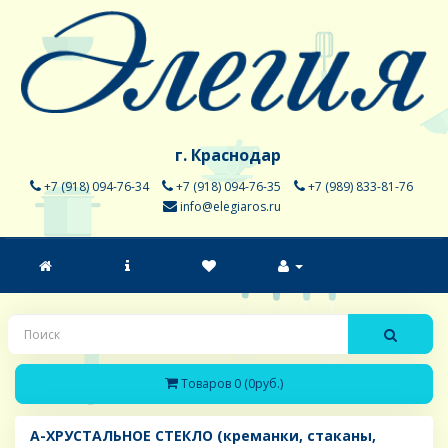
г. Краснодар
+7 (918) 094-76-34
+7 (918) 094-76-35
+7 (989) 833-81-76
info@elegiaros.ru
Товаров 0 (0руб.)
A-ХРУСТАЛЬНОЕ СТЕКЛО (креманки, стаканы,