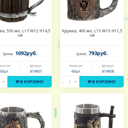
ка, 550 мл, L17 W12 H14,5
Кружка, 400 мл, L15 W13 H11,5
см
см
1092руб.
793руб.
Цена:
Цена:
аличие:
Артикул:
Наличие:
Артикул:
60шт.
819807
60шт.
819808
+
В КОРЗИНУ
-
+
В КОРЗИНУ