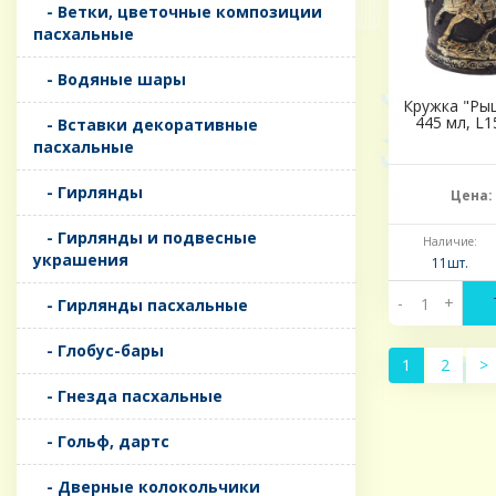
- Ветки, цветочные композиции
пасхальные
- Водяные шары
Кружка "Рыц
445 мл, L1
- Вставки декоративные
пасхальные
- Гирлянды
Цена:
- Гирлянды и подвесные
Наличие:
украшения
11шт.
-
+
- Гирлянды пасхальные
- Глобус-бары
1
2
>
- Гнезда пасхальные
- Гольф, дартс
- Дверные колокольчики