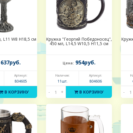
, L11 W8 H18,5 см
Кружка "Георгий Победоносец",
Кружк
450 мл, L14,5 W10,5 H11,5 см
637руб.
954руб.
Цена:
Артикул:
Наличие:
Артикул:
Н
804605
11шт.
804606
В КОРЗИНУ
-
+
В КОРЗИНУ
-