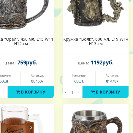
а "Орел", 450 мл, L15 W11
Кружка "Волк", 600 мл, L19 W14
H12 см
H13 см
759руб.
1192руб.
Цена:
Цена:
аличие:
Артикул:
Наличие:
Артикул:
60шт.
804607
60шт.
814787
+
В КОРЗИНУ
-
+
В КОРЗИНУ