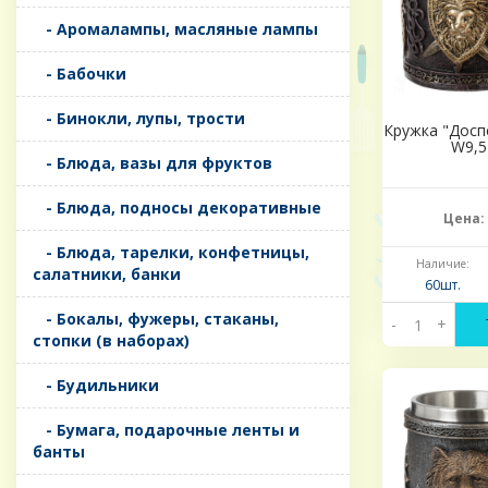
- Аромалампы, масляные лампы
- Бабочки
- Бинокли, лупы, трости
Кружка "Доспе
W9,5
- Блюда, вазы для фруктов
- Блюда, подносы декоративные
Цена:
- Блюда, тарелки, конфетницы,
Наличие:
салатники, банки
60шт.
- Бокалы, фужеры, стаканы,
-
+
стопки (в наборах)
- Будильники
- Бумага, подарочные ленты и
банты