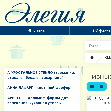
Главная
О фирме
REM
A-ХРУСТАЛЬНОЕ СТЕКЛО (креманки,
Пивные
стаканы, бокалы, сахарницы)
AHHA ЛАФАРГ - костяной фарфор
APPETITE - доломит, формы для
запекания, кухонная утварь