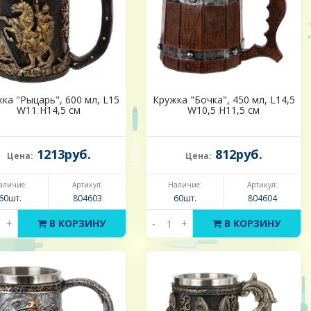
ка "Рыцарь", 600 мл, L15
Кружка "Бочка", 450 мл, L14,5
W11 H14,5 см
W10,5 H11,5 см
1213руб.
812руб.
Цена:
Цена:
аличие:
Артикул:
Наличие:
Артикул:
60шт.
804603
60шт.
804604
+
В КОРЗИНУ
-
+
В КОРЗИНУ