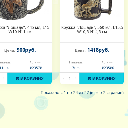
ка "Лошадь", 445 мл, L15
Кружка "Лошадь", 560 мл, L15,5
W10 H11 см
W10,5 H14,5 см
900руб.
1418руб.
Цена:
Цена:
аличие:
Артикул:
Наличие:
Артикул:
11шт.
823578
7шт.
823580
+
В КОРЗИНУ
-
+
В КОРЗИНУ
Показано с 1 по 24 из 27 (всего 2 страниц)