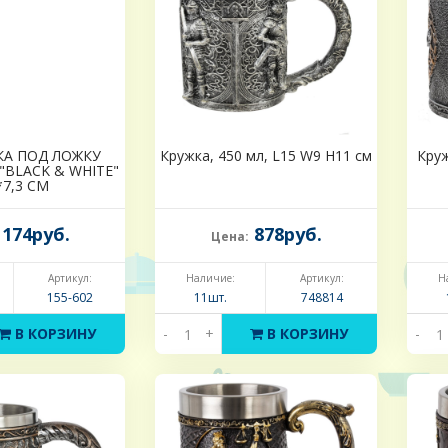
КА ПОД ЛОЖКУ
Кружка, 450 мл, L15 W9 H11 см
Круж
"BLACK & WHITE"
*7,3 СМ
174руб.
878руб.
Цена:
Артикул:
Наличие:
Артикул:
Н
155-602
11шт.
748814
В КОРЗИНУ
-
+
В КОРЗИНУ
-