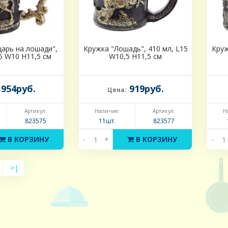
арь на лошади",
Кружка "Лошадь", 410 мл, L15
Круж
5 W10 H11,5 см
W10,5 H11,5 см
954руб.
919руб.
Цена:
Артикул:
Наличие:
Артикул:
Н
823575
11шт.
823577
В КОРЗИНУ
-
+
В КОРЗИНУ
-
>|