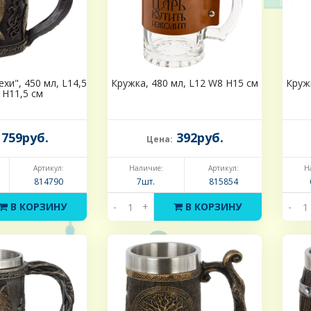
хи", 450 мл, L14,5
Кружка, 480 мл, L12 W8 H15 см
Круж
 H11,5 см
759руб.
392руб.
Цена:
Артикул:
Наличие:
Артикул:
Н
814790
7шт.
815854
В КОРЗИНУ
-
+
В КОРЗИНУ
-