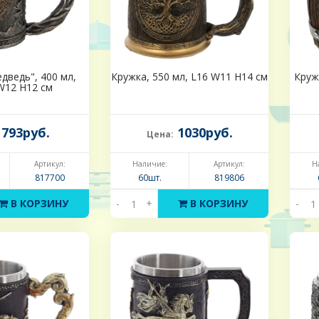
дведь", 400 мл,
Кружка, 550 мл, L16 W11 H14 см
Круж
W12 H12 см
793руб.
1030руб.
Цена:
Артикул:
Наличие:
Артикул:
Н
817700
60шт.
819806
В КОРЗИНУ
-
+
В КОРЗИНУ
-