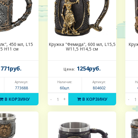
к", 450 мл, L15
Кружка "Фемида", 600 мл, L15,5
Круж
5 H11 см
W11,5 H14,5 см
771руб.
1254руб.
Цена:
Артикул:
Наличие:
Артикул:
Н
773688
60шт.
804602
В КОРЗИНУ
-
+
В КОРЗИНУ
-