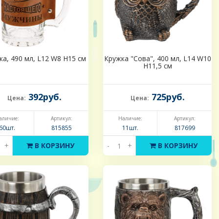
ка, 490 мл, L12 W8 H15 см
Кружка "Сова", 400 мл, L14 W10
H11,5 см
392руб.
725руб.
Цена:
Цена:
аличие:
Артикул:
Наличие:
Артикул:
60шт.
815855
11шт.
817699
+
В КОРЗИНУ
-
+
В КОРЗИНУ