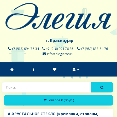
г. Краснодар
+7 (918) 094-76-34
+7 (918) 094-76-35
+7 (989) 833-81-76
info@elegiaros.ru
Товаров 0 (0руб.)
A-ХРУСТАЛЬНОЕ СТЕКЛО (креманки, стаканы,