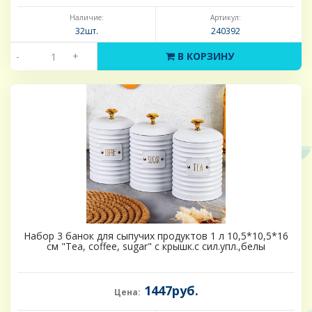
Наличие:
Артикул:
32шт.
240392
-
+
В КОРЗИНУ
Набор 3 банок для сыпучих продуктов 1 л 10,5*10,5*16
см "Tea, coffee, sugar" с крышк.с сил.упл.,белы
1447руб.
Цена: