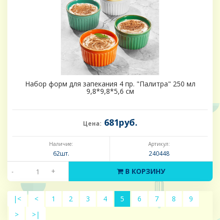
Набор форм для запекания 4 пр. "Палитра" 250 мл
9,8*9,8*5,6 см
681руб.
Цена:
Наличие:
Артикул:
62шт.
240448
-
+
В КОРЗИНУ
|<
<
1
2
3
4
5
6
7
8
9
>
>|