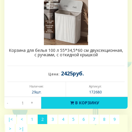
Корзина для белья 100 л 55*34,5*60 см двухсекционная,
с ручками, с откидной крышкой
2425руб.
Цена:
Наличие:
Артикул:
29шт.
172680
-
+
В КОРЗИНУ
|<
<
1
2
3
4
5
6
7
8
9
>
>|