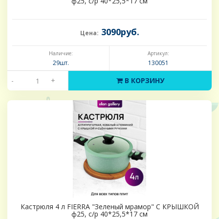
ф25, с/р 40*25,5*17 см
3090руб.
Цена:
Наличие:
Артикул:
29шт.
130051
-
+
В КОРЗИНУ
Кастрюля 4 л FIERRA "Зеленый мрамор" С КРЫШКОЙ
ф25, с/р 40*25,5*17 см