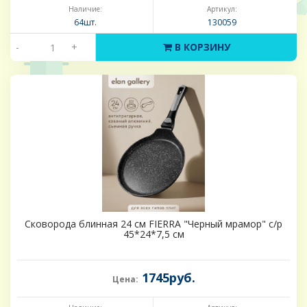
Наличие:
Артикул:
64шт.
130059
-
+
В КОРЗИНУ
Сковорода блинная 24 см FIERRA "Черный мрамор" с/р
45*24*7,5 см
1745руб.
Цена: