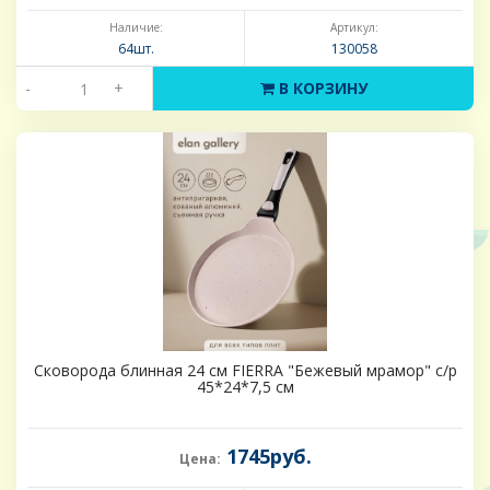
Наличие:
Артикул:
64шт.
130058
-
+
В КОРЗИНУ
Сковорода блинная 24 см FIERRA "Бежевый мрамор" с/р
45*24*7,5 см
1745руб.
Цена: