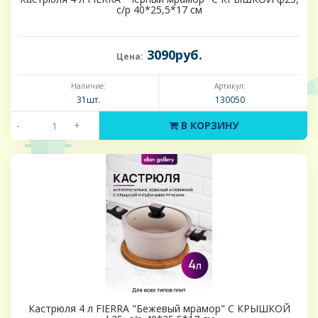
с/р 40*25,5*17 см
3090руб.
Цена:
Наличие:
Артикул:
31шт.
130050
-
+
В КОРЗИНУ
Кастрюля 4 л FIERRA "Бежевый мрамор" С КРЫШКОЙ