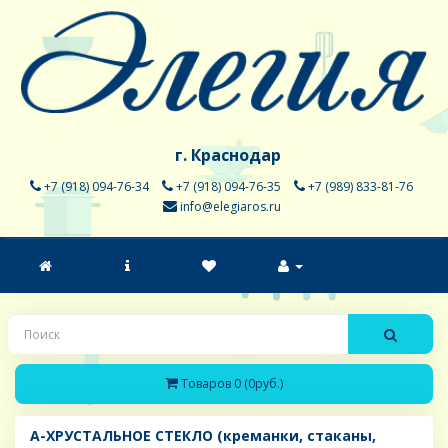
г. Краснодар
+7 (918) 094-76-34
+7 (918) 094-76-35
+7 (989) 833-81-76
info@elegiaros.ru
Товаров 0 (0руб.)
A-ХРУСТАЛЬНОЕ СТЕКЛО (креманки, стаканы,