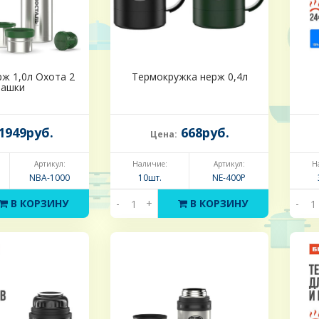
ж 1,0л Охота 2
Термокружка нерж 0,4л
чашки
1949руб.
668руб.
Цена:
Артикул:
Наличие:
Артикул:
Н
NBА-1000
10шт.
NE-400P
В КОРЗИНУ
-
+
В КОРЗИНУ
-