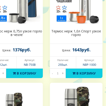
с нерж 0,75л узкое горло
Термос нерж 1,0л Спорт узкое
в чехле
горло
1376руб.
1643руб.
Цена:
Цена:
аличие:
Артикул:
Наличие:
Артикул:
12шт.
NB-750В
293шт.
NBP-1000
+
В КОРЗИНУ
-
+
В КОРЗИНУ