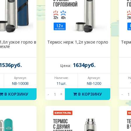
,0л узкое горло в
Термос нерж 1,2л узкое горло
Терм
чехле
1536руб.
1634руб.
Цена:
Артикул:
Наличие:
Артикул:
Н
NB-1000В
11шт.
NB-1200
В КОРЗИНУ
-
+
В КОРЗИНУ
-