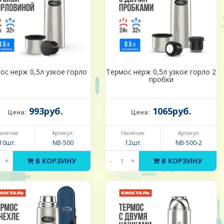
ос нерж 0,5л узкое горло
Термос нерж 0,5л узкое горло 2
пробки
993руб.
1065руб.
Цена:
Цена:
аличие:
Артикул:
Наличие:
Артикул:
10шт.
NB-500
12шт.
NB-500-2
+
В КОРЗИНУ
-
+
В КОРЗИНУ