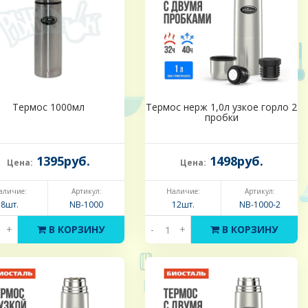
Термос 1000мл
Термос нерж 1,0л узкое горло 2
пробки
1395руб.
1498руб.
Цена:
Цена:
аличие:
Артикул:
Наличие:
Артикул:
8шт.
NB-1000
12шт.
NB-1000-2
+
В КОРЗИНУ
-
+
В КОРЗИНУ