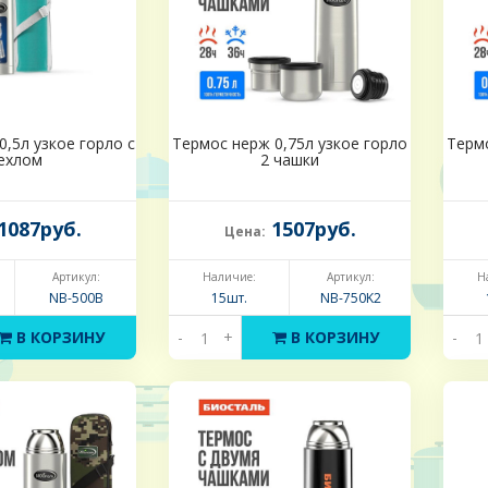
,5л узкое горло с
Термос нерж 0,75л узкое горло
Термо
ехлом
2 чашки
1087руб.
1507руб.
Цена:
Артикул:
Наличие:
Артикул:
Н
NB-500B
15шт.
NB-750K2
В КОРЗИНУ
-
+
В КОРЗИНУ
-