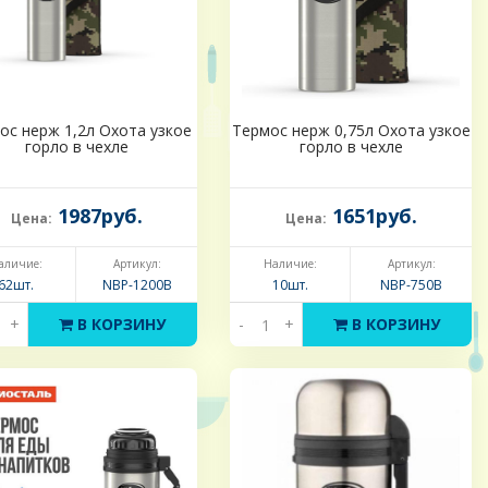
ос нерж 1,2л Охота узкое
Термос нерж 0,75л Охота узкое
горло в чехле
горло в чехле
1987руб.
1651руб.
Цена:
Цена:
аличие:
Артикул:
Наличие:
Артикул:
62шт.
NBP-1200B
10шт.
NBP-750В
+
В КОРЗИНУ
-
+
В КОРЗИНУ