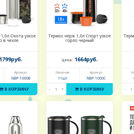
1,0л Охота узкое
Термос нерж 1,0л Спорт узкое
Терм
о в чехле
горло черный
1799руб.
1664руб.
Цена:
Артикул:
Наличие:
Артикул:
Н
NBP-1000B
11шт.
NBP-1000С
В КОРЗИНУ
-
+
В КОРЗИНУ
-