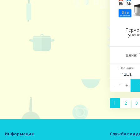
Термос
унив
Цена:
Наличие:
12шт.
-
+
1
2
3
Информация
Служба подд