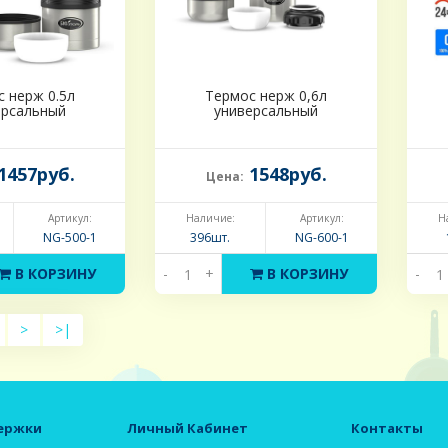
 нерж 0.5л
Термос нерж 0,6л
ерсальный
универсальный
1457руб.
1548руб.
Цена:
Артикул:
Наличие:
Артикул:
Н
NG-500-1
396шт.
NG-600-1
В КОРЗИНУ
-
+
В КОРЗИНУ
-
>
>|
ержки
Личный Кабинет
Контакты