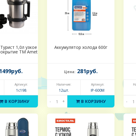
Турист 1,0л узкое
Аккумулятор холода 600г
покрытие ТМ Amet
1499руб.
281руб.
Цена:
Артикул:
Наличие:
Артикул:
Н
1с198
12шт.
IP-600М
В КОРЗИНУ
-
+
В КОРЗИНУ
-