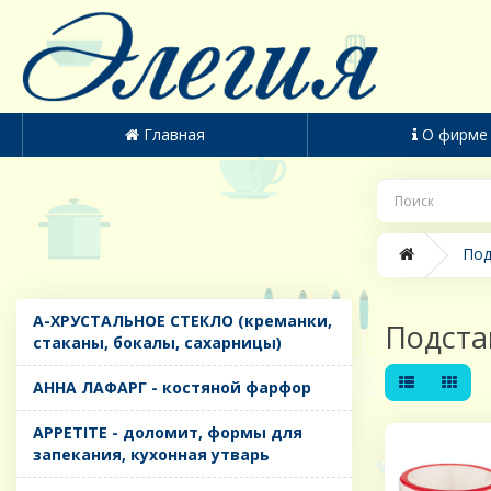
Главная
О фирме
Под
A-ХРУСТАЛЬНОЕ СТЕКЛО (креманки,
Подста
стаканы, бокалы, сахарницы)
AHHA ЛАФАРГ - костяной фарфор
APPETITE - доломит, формы для
запекания, кухонная утварь