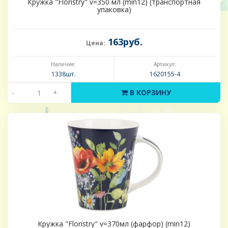
Кружка "Floristry" v=350 мл (min12) (транспортная
упаковка)
163руб.
Цена:
Наличие:
Артикул:
1338шт.
1620155-4
-
+
В КОРЗИНУ
Кружка "Floristry" v=370мл (фарфор) (min12)