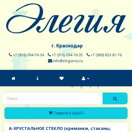
г. Краснодар
+7 (918) 094-76-34
+7 (918) 094-76-35
+7 (989) 833-81-76
info@elegiaros.ru
Товаров 0 (0руб.)
A-ХРУСТАЛЬНОЕ СТЕКЛО (креманки, стаканы,