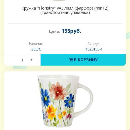
Кружка "Floristry" v=370мл (фарфор) (min12)
(транспортная упаковка)
195руб.
Цена:
Наличие:
Артикул:
38шт.
1620155-1
-
+
В КОРЗИНУ