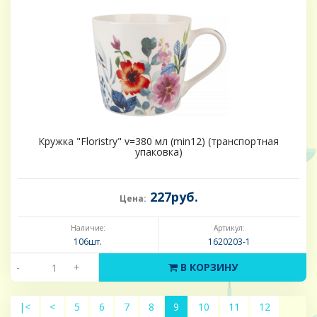
Кружка "Floristry" v=380 мл (min12) (транспортная
упаковка)
227руб.
Цена:
Наличие:
Артикул:
106шт.
1620203-1
-
+
В КОРЗИНУ
|<
<
5
6
7
8
9
10
11
12