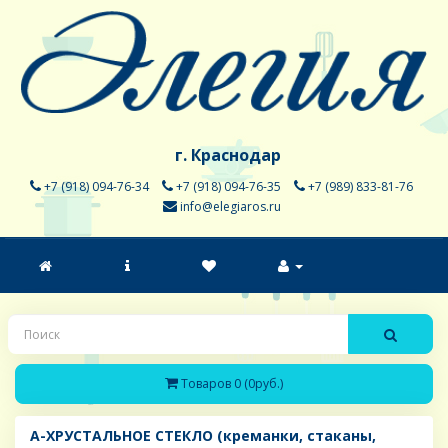
г. Краснодар
+7 (918) 094-76-34
+7 (918) 094-76-35
+7 (989) 833-81-76
info@elegiaros.ru
Товаров 0 (0руб.)
A-ХРУСТАЛЬНОЕ СТЕКЛО (креманки, стаканы,