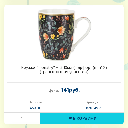
Кружка "Floristry" v=340мл (фарфор) (min12)
(транспортная упаковка)
141руб.
Цена:
Наличие:
Артикул:
480шт.
1620149-2
-
+
В КОРЗИНУ