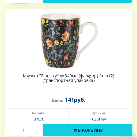
Кружка "Floristry" v=340мл (фарфор) (min12)
(транспортная упаковка)
141руб.
Цена:
Наличие:
Артикул:
137шт.
1620149-1
-
+
В КОРЗИНУ