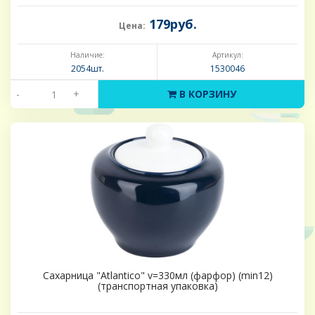
179руб.
Цена:
Наличие:
Артикул:
2054шт.
1530046
-
+
В КОРЗИНУ
Сахарница "Atlantico" v=330мл (фарфор) (min12)
(транспортная упаковка)