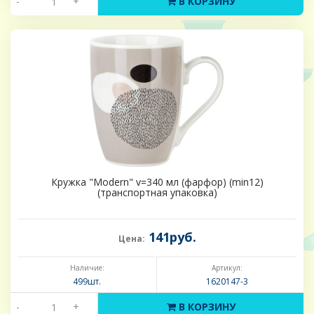
-
+
В КОРЗИНУ
Кружка "Modern" v=340 мл (фарфор) (min12)
(транспортная упаковка)
141руб.
Цена:
Наличие:
Артикул:
499шт.
1620147-3
-
+
В КОРЗИНУ