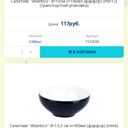
Салатник "Atlantico" d=10см v=180мл (фарфор) (min12)
(транспортная упаковка)
117руб.
Цена:
Наличие:
Артикул:
2446шт.
1530042
-
+
В КОРЗИНУ
Салатник "Atlantico" d=13,5 см v=450мл (фарфор) (min6)