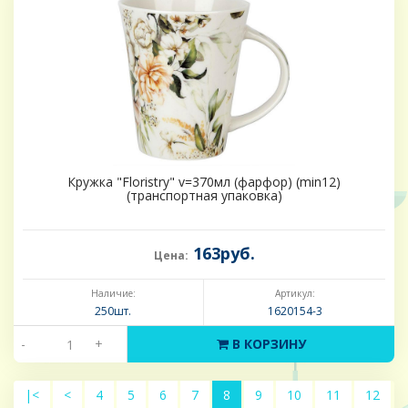
Кружка "Floristry" v=370мл (фарфор) (min12)
(транспортная упаковка)
163руб.
Цена:
Наличие:
Артикул:
250шт.
1620154-3
-
+
В КОРЗИНУ
|<
<
4
5
6
7
8
9
10
11
12