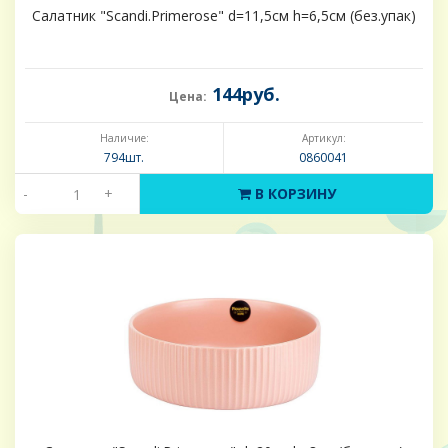
Салатник "Scandi.Primerose" d=11,5см h=6,5см (без.упак)
144руб.
Цена:
Наличие:
Артикул:
794шт.
0860041
-
+
В КОРЗИНУ