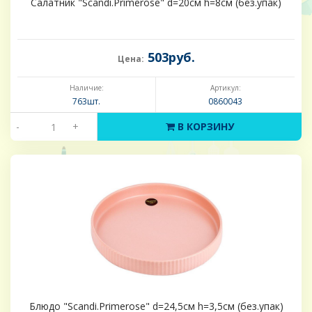
Салатник "Scandi.Primerose" d=20см h=8см (без.упак)
503руб.
Цена:
Наличие:
Артикул:
763шт.
0860043
-
+
В КОРЗИНУ
Блюдо "Scandi.Primerose" d=24,5см h=3,5см (без.упак)