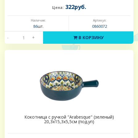
322руб.
Цена:
Наличие:
Артикул:
86шт.
0860072
-
+
В КОРЗИНУ
Кокотница с ручкой "Arabesque" (зеленый)
20,3х15,3х5,5см (под.уп)