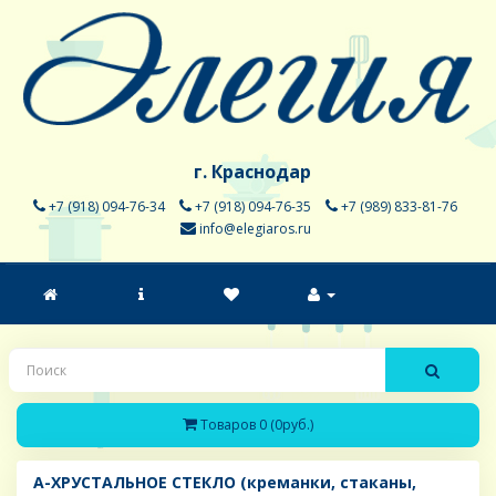
г. Краснодар
+7 (918) 094-76-34
+7 (918) 094-76-35
+7 (989) 833-81-76
info@elegiaros.ru
Товаров 0 (0руб.)
A-ХРУСТАЛЬНОЕ СТЕКЛО (креманки, стаканы,