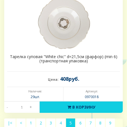
Тарелка суповая "White chic" d=21,5см (фарфор) (min 6)
(транспортная упаковка)
408руб.
Цена:
Наличие:
Артикул:
29шт.
0970018
-
+
В КОРЗИНУ
|<
<
1
2
3
4
5
6
7
8
9