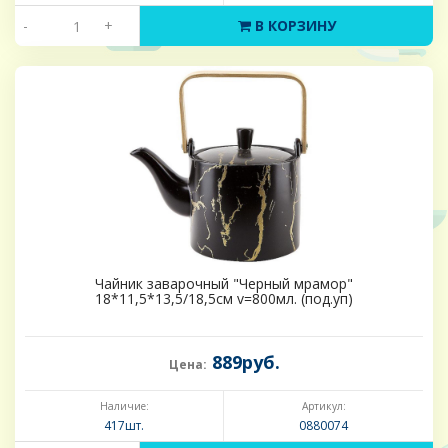
-
+
В КОРЗИНУ
Чайник заварочный "Черный мрамор"
18*11,5*13,5/18,5см v=800мл. (под.уп)
889руб.
Цена:
Наличие:
Артикул:
417шт.
0880074