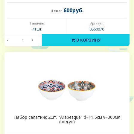
600руб.
Цена:
Наличие:
Артикул:
41шт.
0860070
-
+
В КОРЗИНУ
Набор салатник 2шт. "Arabesque" d=11,5см v=300мл
(под.уп)