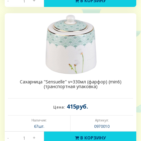
-
+
В КОРЗИНУ
Сахарница "Sensuelle" v=330мл (фарфор) (min6)
(транспортная упаковка)
415руб.
Цена:
Наличие:
Артикул:
67шт.
0970010
-
+
В КОРЗИНУ