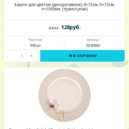
Кашпо для цветов (декоративное) d=15см. h=15см.
v=1500мл. (трансп.упак)
128руб.
Цена:
Наличие:
Артикул:
945шт.
0240882
-
+
В КОРЗИНУ