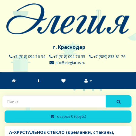
г. Краснодар
+7 (918) 094-76-34
+7 (918) 094-76-35
+7 (989) 833-81-76
info@elegiaros.ru
Товаров 0 (0руб.)
A-ХРУСТАЛЬНОЕ СТЕКЛО (креманки, стаканы,