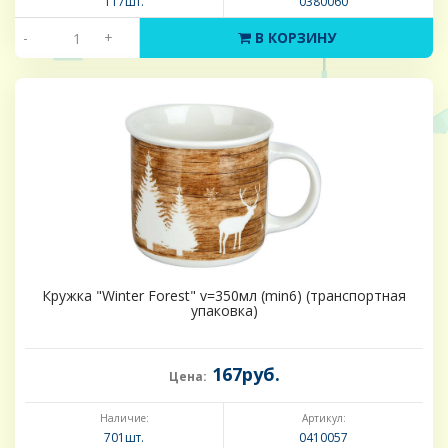
117шт.
0380060
-
+
В КОРЗИНУ
Кружка "Winter Forest" v=350мл (min6) (транспортная
упаковка)
167руб.
Цена:
Наличие:
Артикул:
701шт.
0410057