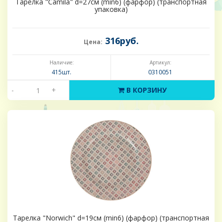
Тарелка "Camila" d=27см (min6) (фарфор) (транспортная
упаковка)
316руб.
Цена:
Наличие:
Артикул:
415шт.
0310051
-
+
В КОРЗИНУ
Тарелка "Norwich" d=19см (min6) (фарфор) (транспортная