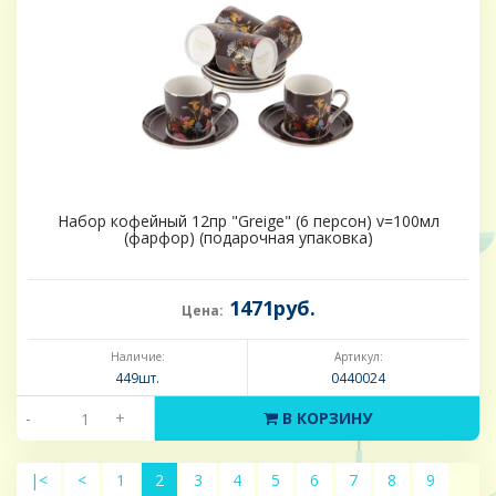
Набор кофейный 12пр "Greige" (6 персон) v=100мл
(фарфор) (подарочная упаковка)
1471руб.
Цена:
Наличие:
Артикул:
449шт.
0440024
-
+
В КОРЗИНУ
|<
<
1
2
3
4
5
6
7
8
9