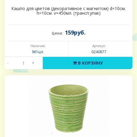
Кашпо для цветов (декоративное с магнитом) d=10см.
h=10см. v=450мл. (трансп.упак)
159руб.
Цена:
Наличие:
Артикул:
961шт.
0240877
-
+
В КОРЗИНУ