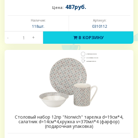
487руб.
Цена:
Наличие:
Артикул:
118шт.
0310112
-
+
В КОРЗИНУ
Столовый набор 12пр "Norwich" тарелка d=19см*4,
салатник d=14см*4,кружка v=370мл*4 (фарфор)
(подарочная упаковка)