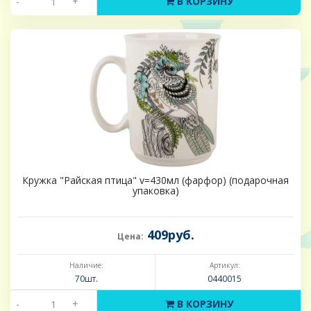
-
+
В КОРЗИНУ
Кружка "Райская птица" v=430мл (фарфор) (подарочная
упаковка)
409руб.
Цена:
Наличие:
Артикул:
70шт.
0440015
-
+
В КОРЗИНУ