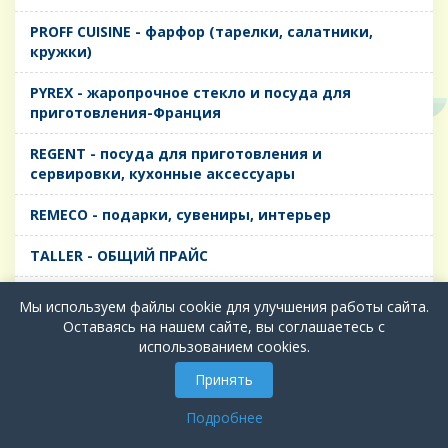
PROFF CUISINE - фарфор (тарелки, салатники,
кружки)
PYREX - жаропрочное стекло и посуда для
приготовления-Франция
REGENT - посуда для приготовления и
сервировки, кухонные аксессуары
REMECO - подарки, сувениры, интерьер
TALLER - ОБЩИЙ ПРАЙС
TIMA - посуда для приготовления и сервировки,
Мы используем файлы cookie для улучшения работы сайта.
кухонные аксессуары
Оставаясь на нашем сайте, вы соглашаетесь с
использованием cookies.
БИОЛ - ЧУГУН
Принять
БИОСТАЛЬ - ТЕРМОСА
Подробнее
ВЕРСО, ДЫМКА, ТОПАЗ, ГРАФИТ - Цветное стекло