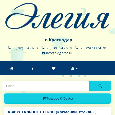
г. Краснодар
+7 (918) 094-76-34
+7 (918) 094-76-35
+7 (989) 833-81-76
info@elegiaros.ru
Товаров 0 (0руб.)
A-ХРУСТАЛЬНОЕ СТЕКЛО (креманки, стаканы,