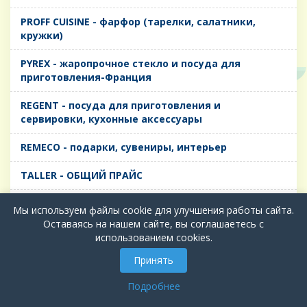
PROFF CUISINE - фарфор (тарелки, салатники,
кружки)
PYREX - жаропрочное стекло и посуда для
приготовления-Франция
REGENT - посуда для приготовления и
сервировки, кухонные аксессуары
REMECO - подарки, сувениры, интерьер
TALLER - ОБЩИЙ ПРАЙС
TIMA - посуда для приготовления и сервировки,
Мы используем файлы cookie для улучшения работы сайта.
кухонные аксессуары
Оставаясь на нашем сайте, вы соглашаетесь с
использованием cookies.
БИОЛ - ЧУГУН
Принять
БИОСТАЛЬ - ТЕРМОСА
Подробнее
ВЕРСО, ДЫМКА, ТОПАЗ, ГРАФИТ - Цветное стекло