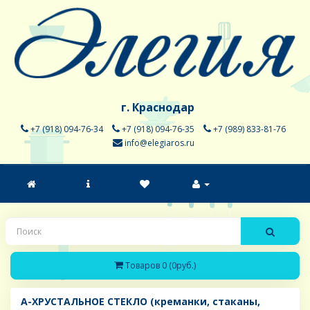
г. Краснодар
+7 (918) 094-76-34
+7 (918) 094-76-35
+7 (989) 833-81-76
info@elegiaros.ru
Товаров 0 (0руб.)
A-ХРУСТАЛЬНОЕ СТЕКЛО (креманки, стаканы,