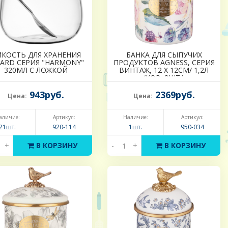
КОСТЬ ДЛЯ ХРАНЕНИЯ
БАНКА ДЛЯ СЫПУЧИХ
FARD СЕРИЯ "HARMONY"
ПРОДУКТОВ AGNESS, СЕРИЯ
320МЛ С ЛОЖКОЙ
ВИНТАЖ, 12 Х 12СМ/ 1,2Л
(КОР=8ШТ.)
943руб.
2369руб.
Цена:
Цена:
аличие:
Артикул:
Наличие:
Артикул:
21шт.
920-114
1шт.
950-034
+
В КОРЗИНУ
-
+
В КОРЗИНУ