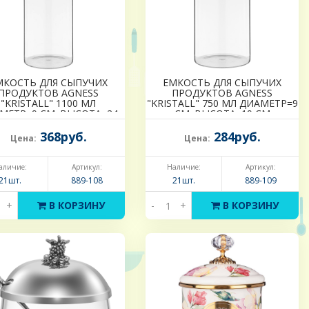
МКОСТЬ ДЛЯ СЫПУЧИХ
ЕМКОСТЬ ДЛЯ СЫПУЧИХ
ПРОДУКТОВ AGNESS
ПРОДУКТОВ AGNESS
"KRISTALL" 1100 МЛ
"KRISTALL" 750 МЛ ДИАМЕТР=9
МЕТР=9 СМ. ВЫСОТА=24
СМ. ВЫСОТА=19 СМ
М ЦВЕТ:ПРОЗРАЧНЫЙ
ЦВЕТ:ПРОЗРАЧНЫЙ
368руб.
284руб.
Цена:
Цена:
аличие:
Артикул:
Наличие:
Артикул:
21шт.
889-108
21шт.
889-109
+
В КОРЗИНУ
-
+
В КОРЗИНУ