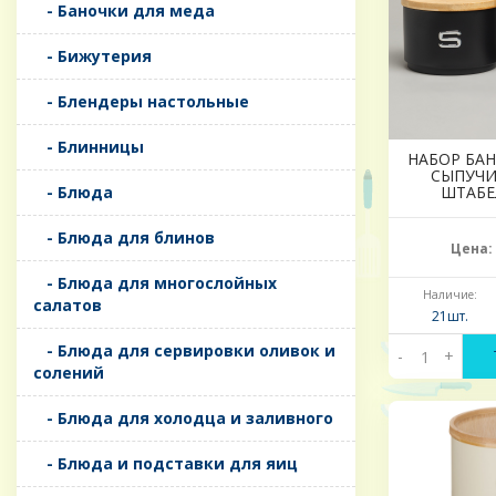
- Баночки для меда
- Бижутерия
- Блендеры настольные
- Блинницы
НАБОР БАН
СЫПУЧИХ
- Блюда
ШТАБЕ
- Блюда для блинов
Цена:
- Блюда для многослойных
Наличие:
салатов
21шт.
- Блюда для сервировки оливок и
-
+
солений
- Блюда для холодца и заливного
- Блюда и подставки для яиц