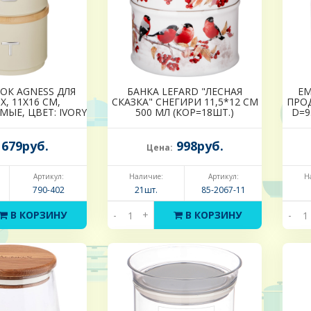
ОК AGNESS ДЛЯ
БАНКА LEFARD "ЛЕСНАЯ
ЕМ
, 11Х16 СМ,
СКАЗКА" СНЕГИРИ 11,5*12 СМ
ПРОД
ЫЕ, ЦВЕТ: IVORY
500 МЛ (КОР=18ШТ.)
D=9
679руб.
998руб.
Цена:
Артикул:
Наличие:
Артикул:
Н
790-402
21шт.
85-2067-11
В КОРЗИНУ
-
+
В КОРЗИНУ
-