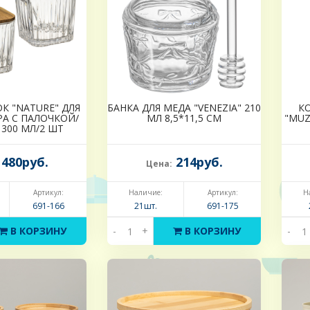
К "NATURE" ДЛЯ
БАНКА ДЛЯ МЕДА "VENEZIA" 210
К
РА С ПАЛОЧКОЙ/
МЛ 8,5*11,5 СМ
"MUZ
300 МЛ/2 ШТ
480руб.
214руб.
Цена:
Артикул:
Наличие:
Артикул:
Н
691-166
21шт.
691-175
В КОРЗИНУ
-
+
В КОРЗИНУ
-