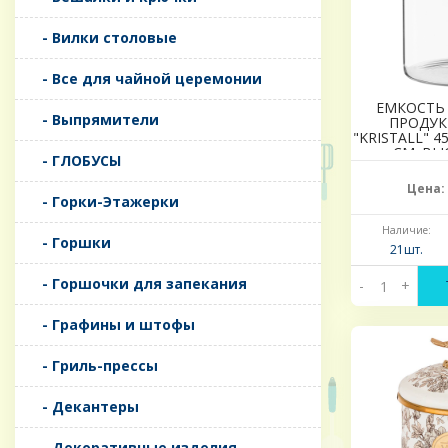
- Вилки столовые
- Все для чайной церемонии
ЕМКОСТЬ
- Выпрямители
ПРОДУК
"KRISTALL" 
СМ. ВЫ
- ГЛОБУСЫ
ЦВЕТ:
Цена:
- Горки-Этажерки
Наличие:
- Горшки
21шт.
- Горшочки для запекания
-
+
- Графины и штофы
- Гриль-прессы
- Декантеры
- Декоративные изделия