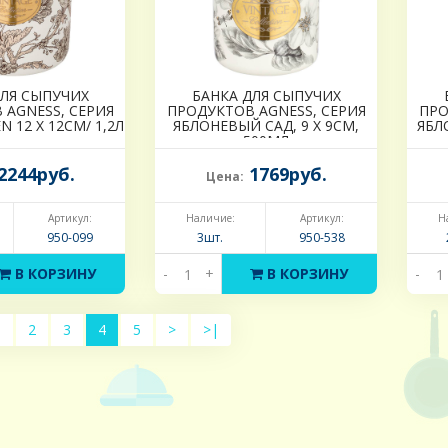
ДЛЯ СЫПУЧИХ
БАНКА ДЛЯ СЫПУЧИХ
 AGNESS, СЕРИЯ
ПРОДУКТОВ AGNESS, СЕРИЯ
ПРО
 12 Х 12СМ/ 1,2Л
ЯБЛОНЕВЫЙ САД, 9 Х 9СМ,
ЯБЛ
500МЛ
2244руб.
1769руб.
Цена:
Артикул:
Наличие:
Артикул:
Н
950-099
3шт.
950-538
В КОРЗИНУ
-
+
В КОРЗИНУ
-
1
2
3
4
5
>
>|