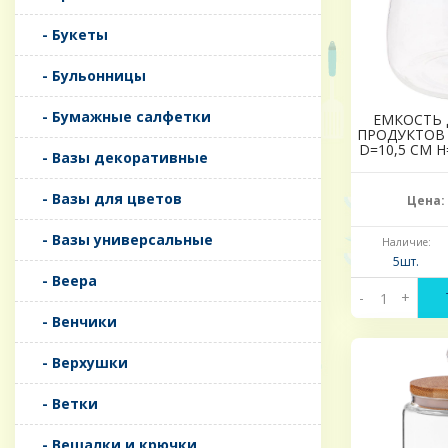
- Букеты
- Бульонницы
- Бумажные салфетки
ЕМКОСТЬ 
ПРОДУКТОВ 
D=10,5 СМ H
- Вазы декоративные
- Вазы для цветов
Цена:
- Вазы универсальные
Наличие:
5шт.
- Веера
-
+
- Венчики
- Верхушки
- Ветки
- Вешалки и крючки