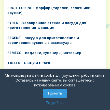
PROFF CUISINE - фарфор (тарелки, салатники,
кружки)
PYREX - жаропрочное стекло и посуда для
приготовления-Франция
REGENT - посуда для приготовления и
сервировки, кухонные аксессуары
REMECO - подарки, сувениры, интерьер
TALLER - ОБЩИЙ ПРАЙС
TIMA - посуда для приготовления и сервировки,
Мы используем файлы cookie для улучшения работы сайта.
кухонные аксессуары
Оставаясь на нашем сайте, вы соглашаетесь с
использованием cookies.
БИОЛ - ЧУГУН
Принять
БИОСТАЛЬ - ТЕРМОСА
Подробнее
ВЕРСО, ДЫМКА, ТОПАЗ, ГРАФИТ - Цветное стекло