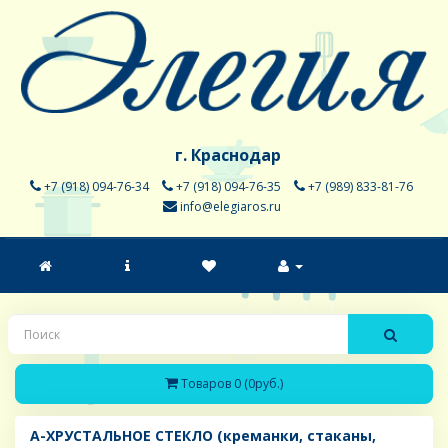
г. Краснодар
+7 (918) 094-76-34
+7 (918) 094-76-35
+7 (989) 833-81-76
info@elegiaros.ru
Товаров 0 (0руб.)
A-ХРУСТАЛЬНОЕ СТЕКЛО (креманки, стаканы,