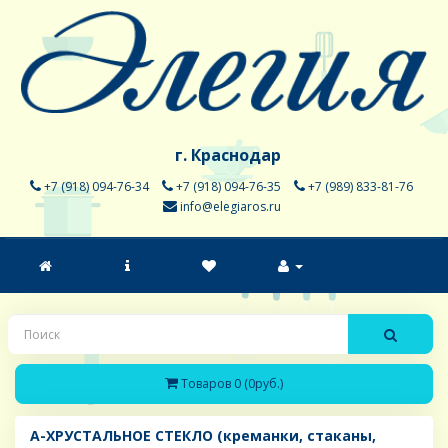
г. Краснодар
+7 (918) 094-76-34
+7 (918) 094-76-35
+7 (989) 833-81-76
info@elegiaros.ru
Товаров 0 (0руб.)
A-ХРУСТАЛЬНОЕ СТЕКЛО (креманки, стаканы,