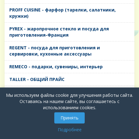
PROFF CUISINE - фарфор (тарелки, салатники,
кружки)
PYREX - жаропрочное стекло и посуда для
приготовления-Франция
REGENT - посуда для приготовления и
сервировки, кухонные аксессуары
REMECO - подарки, сувениры, интерьер
TALLER - ОБЩИЙ ПРАЙС
TIMA - посуда для приготовления и сервировки,
Мы используем файлы cookie для улучшения работы сайта.
кухонные аксессуары
Оставаясь на нашем сайте, вы соглашаетесь с
использованием cookies.
БИОЛ - ЧУГУН
Принять
БИОСТАЛЬ - ТЕРМОСА
Подробнее
ВЕРСО, ДЫМКА, ТОПАЗ, ГРАФИТ - Цветное стекло