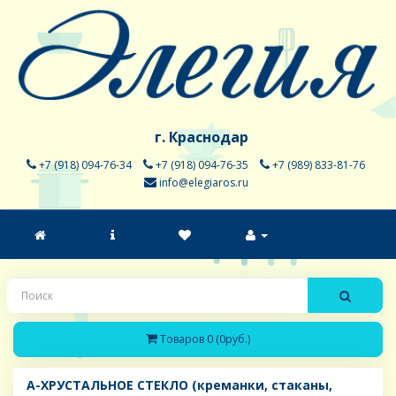
г. Краснодар
+7 (918) 094-76-34
+7 (918) 094-76-35
+7 (989) 833-81-76
info@elegiaros.ru
Товаров 0 (0руб.)
A-ХРУСТАЛЬНОЕ СТЕКЛО (креманки, стаканы,