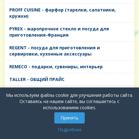
PROFF CUISINE - фарфор (тарелки, салатники,
кружки)
PYREX - жаропрочное стекло и посуда для
приготовления-Франция
REGENT - посуда для приготовления и
сервировки, кухонные аксессуары
REMECO - подарки, сувениры, интерьер
TALLER - ОБЩИЙ ПРАЙС
TIMA - посуда для приготовления и сервировки,
Мы используем файлы cookie для улучшения работы сайта.
кухонные аксессуары
Оставаясь на нашем сайте, вы соглашаетесь с
использованием cookies.
БИОЛ - ЧУГУН
Принять
БИОСТАЛЬ - ТЕРМОСА
Подробнее
ВЕРСО, ДЫМКА, ТОПАЗ, ГРАФИТ - Цветное стекло