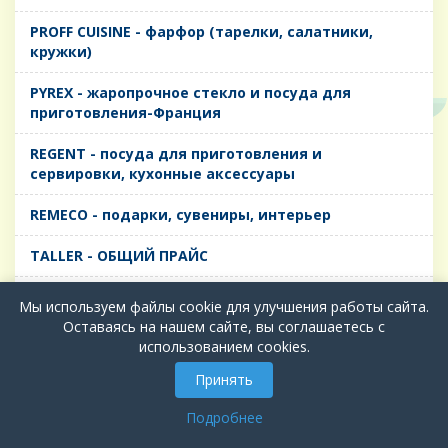
PROFF CUISINE - фарфор (тарелки, салатники,
кружки)
PYREX - жаропрочное стекло и посуда для
приготовления-Франция
REGENT - посуда для приготовления и
сервировки, кухонные аксессуары
REMECO - подарки, сувениры, интерьер
TALLER - ОБЩИЙ ПРАЙС
TIMA - посуда для приготовления и сервировки,
Мы используем файлы cookie для улучшения работы сайта.
кухонные аксессуары
Оставаясь на нашем сайте, вы соглашаетесь с
использованием cookies.
БИОЛ - ЧУГУН
Принять
БИОСТАЛЬ - ТЕРМОСА
Подробнее
ВЕРСО, ДЫМКА, ТОПАЗ, ГРАФИТ - Цветное стекло