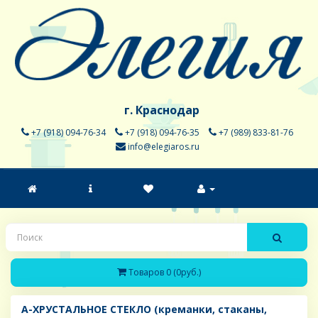
г. Краснодар
+7 (918) 094-76-34
+7 (918) 094-76-35
+7 (989) 833-81-76
info@elegiaros.ru
Товаров 0 (0руб.)
A-ХРУСТАЛЬНОЕ СТЕКЛО (креманки, стаканы,