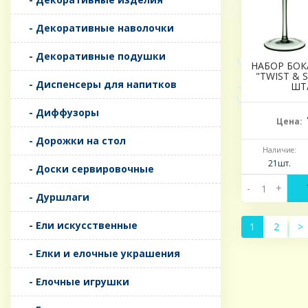
- Декоративные наволочки
- Декоративные подушки
НАБОР БОК
"TWIST & S
- Диспенсеры для напитков
ШТ
- Диффузоры
Цена:
- Дорожки на стол
Наличие:
21шт.
- Доски сервировочные
-
+
- Дуршлаги
- Ели искусственные
1
2
>
- Елки и елочные украшения
- Елочные игрушки