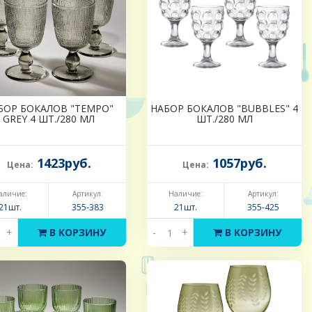
БОР БОКАЛОВ "TEMPO"
НАБОР БОКАЛОВ "BUBBLES" 4
GREY 4 ШТ./280 МЛ
ШТ./280 МЛ
1423руб.
1057руб.
Цена:
Цена:
аличие:
Артикул:
Наличие:
Артикул:
21шт.
355-383
21шт.
355-425
+
В КОРЗИНУ
-
+
В КОРЗИНУ