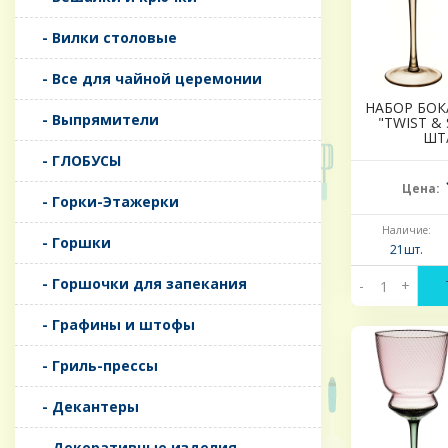
- Вилки столовые
- Все для чайной церемонии
НАБОР БОК
- Выпрямители
"TWIST & 
ШТ
- ГЛОБУСЫ
Цена:
- Горки-Этажерки
Наличие:
- Горшки
21шт.
- Горшочки для запекания
-
+
- Графины и штофы
- Гриль-прессы
- Декантеры
- Декоративные изделия