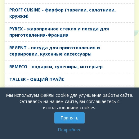
PROFF CUISINE - фарфор (тарелки, салатники,
кружки)
PYREX - жаропрочное стекло и посуда для
приготовления-Франция
REGENT - посуда для приготовления и
сервировки, кухонные аксессуары
REMECO - подарки, сувениры, интерьер
TALLER - ОБЩИЙ ПРАЙС
TIMA - посуда для приготовления и сервировки,
Мы используем файлы cookie для улучшения работы сайта.
кухонные аксессуары
Оставаясь на нашем сайте, вы соглашаетесь с
использованием cookies.
БИОЛ - ЧУГУН
Принять
БИОСТАЛЬ - ТЕРМОСА
Подробнее
ВЕРСО, ДЫМКА, ТОПАЗ, ГРАФИТ - Цветное стекло