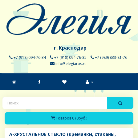
г. Краснодар
+7 (918) 094-76-34
+7 (918) 094-76-35
+7 (989) 833-81-76
info@elegiaros.ru
Товаров 0 (0руб.)
A-ХРУСТАЛЬНОЕ СТЕКЛО (креманки, стаканы,