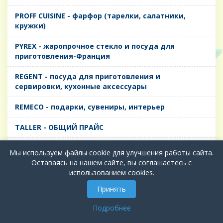
PROFF CUISINE - фарфор (тарелки, салатники,
кружки)
PYREX - жаропрочное стекло и посуда для
приготовления-Франция
REGENT - посуда для приготовления и
сервировки, кухонные аксессуары
REMECO - подарки, сувениры, интерьер
TALLER - ОБЩИЙ ПРАЙС
TIMA - посуда для приготовления и сервировки,
Мы используем файлы cookie для улучшения работы сайта.
кухонные аксессуары
Оставаясь на нашем сайте, вы соглашаетесь с
использованием cookies.
БИОЛ - ЧУГУН
Принять
БИОСТАЛЬ - ТЕРМОСА
Подробнее
ВЕРСО, ДЫМКА, ТОПАЗ, ГРАФИТ - Цветное стекло