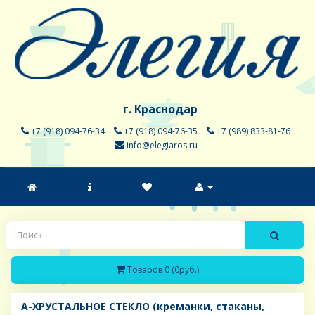
г. Краснодар
+7 (918) 094-76-34
+7 (918) 094-76-35
+7 (989) 833-81-76
info@elegiaros.ru
Товаров 0 (0руб.)
A-ХРУСТАЛЬНОЕ СТЕКЛО (креманки, стаканы,