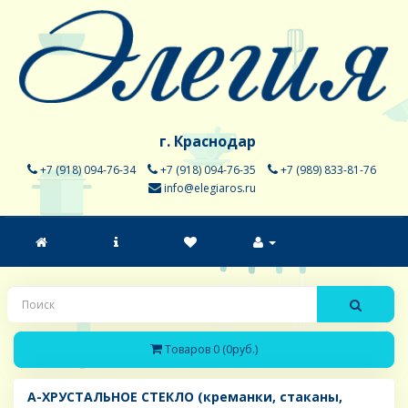
г. Краснодар
+7 (918) 094-76-34
+7 (918) 094-76-35
+7 (989) 833-81-76
info@elegiaros.ru
Товаров 0 (0руб.)
A-ХРУСТАЛЬНОЕ СТЕКЛО (креманки, стаканы,