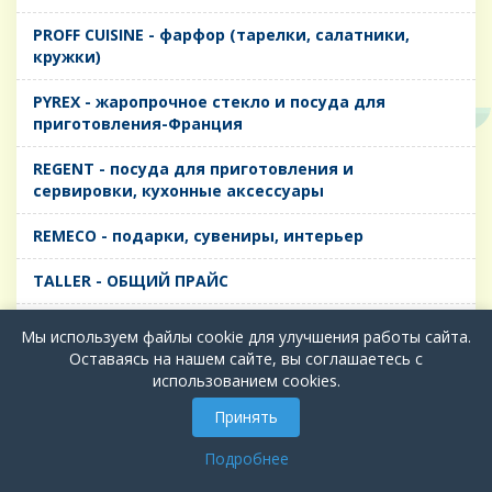
PROFF CUISINE - фарфор (тарелки, салатники,
кружки)
PYREX - жаропрочное стекло и посуда для
приготовления-Франция
REGENT - посуда для приготовления и
сервировки, кухонные аксессуары
REMECO - подарки, сувениры, интерьер
TALLER - ОБЩИЙ ПРАЙС
TIMA - посуда для приготовления и сервировки,
Мы используем файлы cookie для улучшения работы сайта.
кухонные аксессуары
Оставаясь на нашем сайте, вы соглашаетесь с
использованием cookies.
БИОЛ - ЧУГУН
Принять
БИОСТАЛЬ - ТЕРМОСА
Подробнее
ВЕРСО, ДЫМКА, ТОПАЗ, ГРАФИТ - Цветное стекло