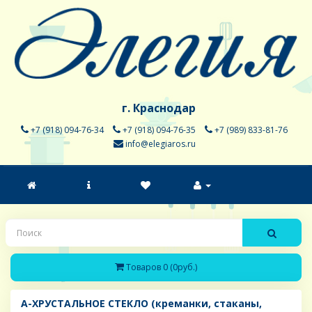
г. Краснодар
+7 (918) 094-76-34
+7 (918) 094-76-35
+7 (989) 833-81-76
info@elegiaros.ru
Товаров 0 (0руб.)
A-ХРУСТАЛЬНОЕ СТЕКЛО (креманки, стаканы,