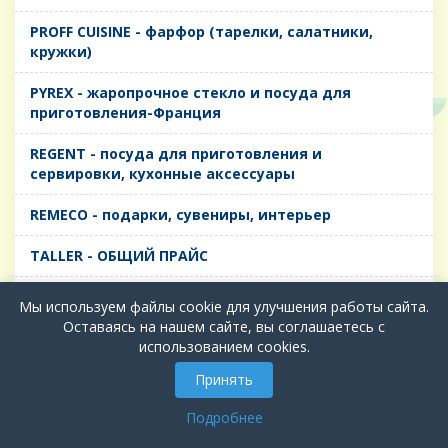
PROFF CUISINE - фарфор (тарелки, салатники,
кружки)
PYREX - жаропрочное стекло и посуда для
приготовления-Франция
REGENT - посуда для приготовления и
сервировки, кухонные аксессуары
REMECO - подарки, сувениры, интерьер
TALLER - ОБЩИЙ ПРАЙС
TIMA - посуда для приготовления и сервировки,
Мы используем файлы cookie для улучшения работы сайта.
кухонные аксессуары
Оставаясь на нашем сайте, вы соглашаетесь с
использованием cookies.
БИОЛ - ЧУГУН
Принять
БИОСТАЛЬ - ТЕРМОСА
Подробнее
ВЕРСО, ДЫМКА, ТОПАЗ, ГРАФИТ - Цветное стекло