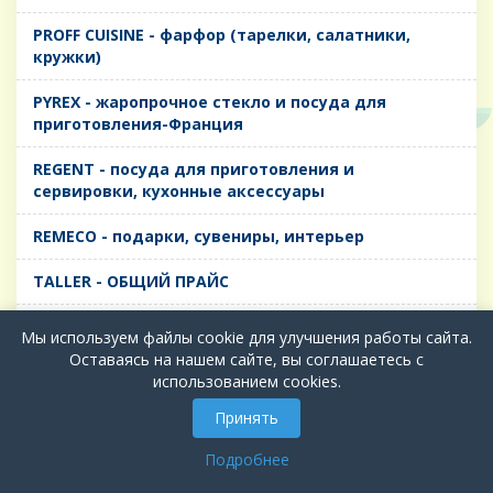
PROFF CUISINE - фарфор (тарелки, салатники,
кружки)
PYREX - жаропрочное стекло и посуда для
приготовления-Франция
REGENT - посуда для приготовления и
сервировки, кухонные аксессуары
REMECO - подарки, сувениры, интерьер
TALLER - ОБЩИЙ ПРАЙС
TIMA - посуда для приготовления и сервировки,
Мы используем файлы cookie для улучшения работы сайта.
кухонные аксессуары
Оставаясь на нашем сайте, вы соглашаетесь с
использованием cookies.
БИОЛ - ЧУГУН
Принять
БИОСТАЛЬ - ТЕРМОСА
Подробнее
ВЕРСО, ДЫМКА, ТОПАЗ, ГРАФИТ - Цветное стекло