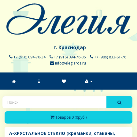
г. Краснодар
+7 (918) 094-76-34
+7 (918) 094-76-35
+7 (989) 833-81-76
info@elegiaros.ru
Товаров 0 (0руб.)
A-ХРУСТАЛЬНОЕ СТЕКЛО (креманки, стаканы,