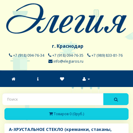
г. Краснодар
+7 (918) 094-76-34
+7 (918) 094-76-35
+7 (989) 833-81-76
info@elegiaros.ru
Товаров 0 (0руб.)
A-ХРУСТАЛЬНОЕ СТЕКЛО (креманки, стаканы,