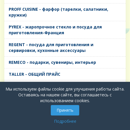
PROFF CUISINE - фарфор (тарелки, салатники,
кружки)
PYREX - жаропрочное стекло и посуда для
приготовления-Франция
REGENT - посуда для приготовления и
сервировки, кухонные аксессуары
REMECO - подарки, сувениры, интерьер
TALLER - ОБЩИЙ ПРАЙС
TIMA - посуда для приготовления и сервировки,
Мы используем файлы cookie для улучшения работы сайта.
кухонные аксессуары
Оставаясь на нашем сайте, вы соглашаетесь с
использованием cookies.
БИОЛ - ЧУГУН
Принять
БИОСТАЛЬ - ТЕРМОСА
Подробнее
ВЕРСО, ДЫМКА, ТОПАЗ, ГРАФИТ - Цветное стекло