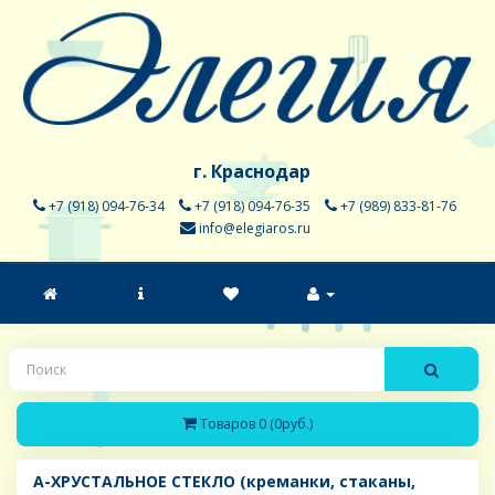
г. Краснодар
+7 (918) 094-76-34
+7 (918) 094-76-35
+7 (989) 833-81-76
info@elegiaros.ru
Товаров 0 (0руб.)
A-ХРУСТАЛЬНОЕ СТЕКЛО (креманки, стаканы,