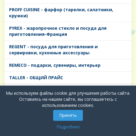
PROFF CUISINE - фарфор (тарелки, салатники,
кружки)
PYREX - жаропрочное стекло и посуда для
приготовления-Франция
REGENT - посуда для приготовления и
сервировки, кухонные аксессуары
REMECO - подарки, сувениры, интерьер
TALLER - ОБЩИЙ ПРАЙС
TIMA - посуда для приготовления и сервировки,
Мы используем файлы cookie для улучшения работы сайта.
кухонные аксессуары
Оставаясь на нашем сайте, вы соглашаетесь с
использованием cookies.
БИОЛ - ЧУГУН
Принять
БИОСТАЛЬ - ТЕРМОСА
Подробнее
ВЕРСО, ДЫМКА, ТОПАЗ, ГРАФИТ - Цветное стекло