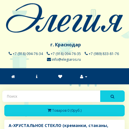
г. Краснодар
+7 (918) 094-76-34
+7 (918) 094-76-35
+7 (989) 833-81-76
info@elegiaros.ru
Товаров 0 (0руб.)
A-ХРУСТАЛЬНОЕ СТЕКЛО (креманки, стаканы,