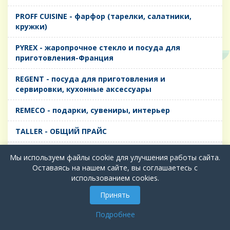
PROFF CUISINE - фарфор (тарелки, салатники,
кружки)
PYREX - жаропрочное стекло и посуда для
приготовления-Франция
REGENT - посуда для приготовления и
сервировки, кухонные аксессуары
REMECO - подарки, сувениры, интерьер
TALLER - ОБЩИЙ ПРАЙС
TIMA - посуда для приготовления и сервировки,
Мы используем файлы cookie для улучшения работы сайта.
кухонные аксессуары
Оставаясь на нашем сайте, вы соглашаетесь с
использованием cookies.
БИОЛ - ЧУГУН
Принять
БИОСТАЛЬ - ТЕРМОСА
Подробнее
ВЕРСО, ДЫМКА, ТОПАЗ, ГРАФИТ - Цветное стекло