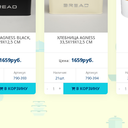
AGNESS BLACK,
ХЛЕБНИЦА AGNESS
19Х12,5 СМ
33,5Х19Х12,5 СМ
1659руб.
1659руб.
Цена:
Артикул:
Наличие:
Артикул:
Н
790-393
21шт.
790-394
В КОРЗИНУ
-
+
В КОРЗИНУ
-