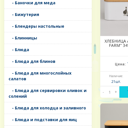
- Баночки для меда
- Бижутерия
- Блендеры настольные
- Блинницы
ХЛЕБНИЦА 
FARM" 34
- Блюда
- Блюда для блинов
Цена:
- Блюда для многослойных
Наличие:
салатов
21шт.
- Блюда для сервировки оливок и
-
+
солений
- Блюда для холодца и заливного
- Блюда и подставки для яиц