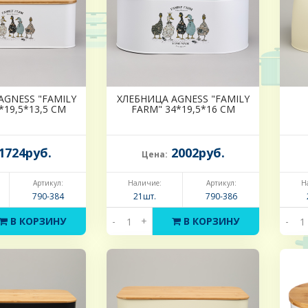
AGNESS "FAMILY
ХЛЕБНИЦА AGNESS "FAMILY
*19,5*13,5 СМ
FARM" 34*19,5*16 СМ
1724руб.
2002руб.
Цена:
Артикул:
Наличие:
Артикул:
Н
790-384
21шт.
790-386
В КОРЗИНУ
-
+
В КОРЗИНУ
-