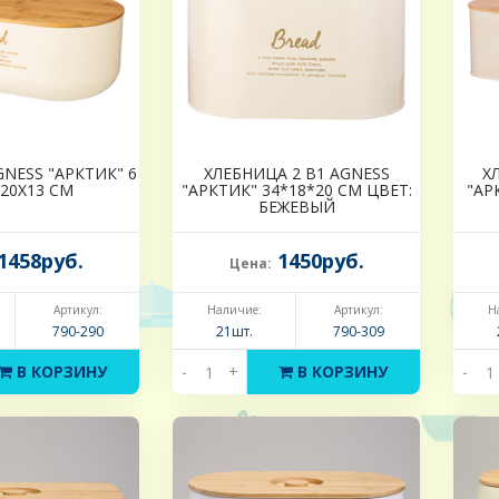
NESS "АРКТИК" 6
ХЛЕБНИЦА 2 В1 AGNESS
Х
X20X13 СМ
"АРКТИК" 34*18*20 СМ ЦВЕТ:
"АР
БЕЖЕВЫЙ
1458руб.
1450руб.
Цена:
Артикул:
Наличие:
Артикул:
Н
790-290
21шт.
790-309
В КОРЗИНУ
-
+
В КОРЗИНУ
-