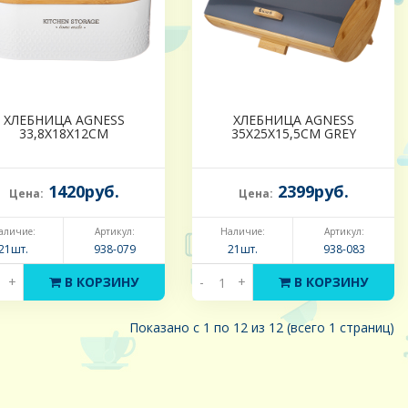
ХЛЕБНИЦА AGNESS
ХЛЕБНИЦА AGNESS
33,8Х18Х12СМ
35Х25Х15,5СМ GREY
1420руб.
2399руб.
Цена:
Цена:
аличие:
Артикул:
Наличие:
Артикул:
21шт.
938-079
21шт.
938-083
+
В КОРЗИНУ
-
+
В КОРЗИНУ
Показано с 1 по 12 из 12 (всего 1 страниц)