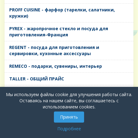
PROFF CUISINE - фарфор (тарелки, салатники,
кружки)
PYREX - жаропрочное стекло и посуда для
приготовления-Франция
REGENT - посуда для приготовления и
сервировки, кухонные аксессуары
REMECO - подарки, сувениры, интерьер
TALLER - ОБЩИЙ ПРАЙС
TIMA - посуда для приготовления и сервировки,
Мы используем файлы cookie для улучшения работы сайта.
кухонные аксессуары
Оставаясь на нашем сайте, вы соглашаетесь с
использованием cookies.
БИОЛ - ЧУГУН
Принять
БИОСТАЛЬ - ТЕРМОСА
Подробнее
ВЕРСО, ДЫМКА, ТОПАЗ, ГРАФИТ - Цветное стекло