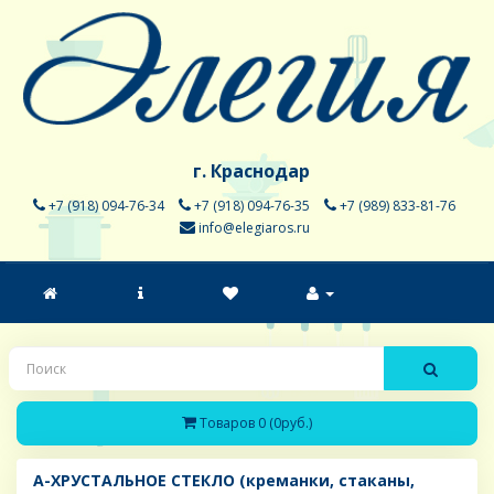
г. Краснодар
+7 (918) 094-76-34
+7 (918) 094-76-35
+7 (989) 833-81-76
info@elegiaros.ru
Товаров 0 (0руб.)
A-ХРУСТАЛЬНОЕ СТЕКЛО (креманки, стаканы,