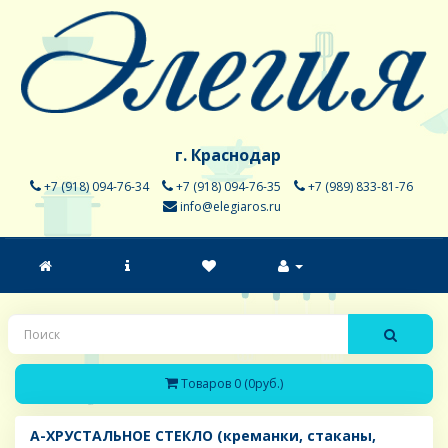
г. Краснодар
+7 (918) 094-76-34
+7 (918) 094-76-35
+7 (989) 833-81-76
info@elegiaros.ru
Товаров 0 (0руб.)
A-ХРУСТАЛЬНОЕ СТЕКЛО (креманки, стаканы,