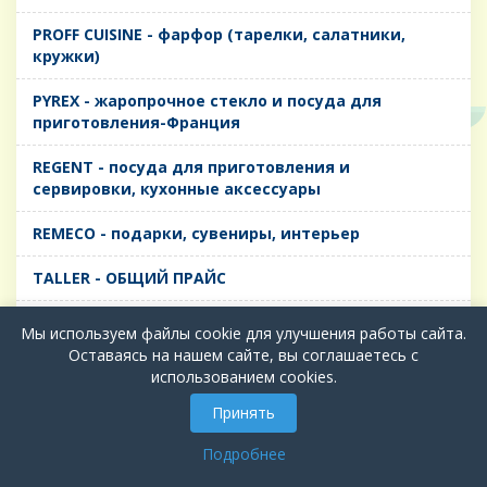
PROFF CUISINE - фарфор (тарелки, салатники,
кружки)
PYREX - жаропрочное стекло и посуда для
приготовления-Франция
REGENT - посуда для приготовления и
сервировки, кухонные аксессуары
REMECO - подарки, сувениры, интерьер
TALLER - ОБЩИЙ ПРАЙС
TIMA - посуда для приготовления и сервировки,
Мы используем файлы cookie для улучшения работы сайта.
кухонные аксессуары
Оставаясь на нашем сайте, вы соглашаетесь с
использованием cookies.
БИОЛ - ЧУГУН
Принять
БИОСТАЛЬ - ТЕРМОСА
Подробнее
ВЕРСО, ДЫМКА, ТОПАЗ, ГРАФИТ - Цветное стекло